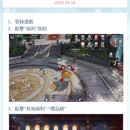
2022.05.16
1、登錄遊戲
2、點擊“
福利
”按鈕
3、
點擊“
其他福利
”
-
“
禮品碼
”