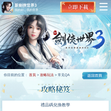
新劍俠世界3
我的劍，我的世界
你目前的位置：
首頁
>
攻略玩法
> 常见QA
禮品碼兌換教學