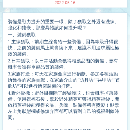
2022.05.16
裝備是戰力提升的重要一環，除了獲取之外還有洗練、
強化和鑲嵌，那麼具體該如何提升呢？
一、裝備獲取
1.
主線獲取
：
前期主線會給一些裝備，因為等級升得很
快，之前的裝備馬上就會換下來，建議不用追求屬性極
致的裝備。
2.
日常獲取
：
以日常活動會獲得相應品階的裝備，更有
概率會獲得卓越品質的裝備。
3.
家族打造
：
每天在家族金庫進行捐獻、參加各種活動
所獲得的家族貢獻，在家族介面的“防具坊”“兵甲坊”“首
飾坊”可以進行所需裝備的打造。
4.
野外掛機
：
野外掛機除了經驗獲取，也會概率掉落裝
備，使用祝福石後，擊殺野外精英可獲得精英福袋，開
啟精英福袋能獲得玄晶、兵魄、裝備等稀有獎勵！點擊
左上角狀態欄或修煉介面都可以看到自己的祝福剩餘時
間。