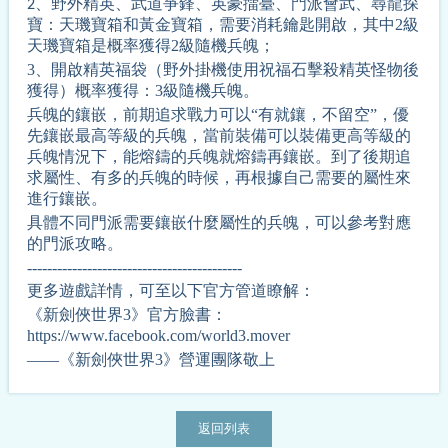
野外精英、武道爭鋒、英豪擂臺、門派會武、尋龍探
2、
寶：天璣寶箱和黃金寶箱，需要消耗鑰匙開啟，其中
2
級
天璣寶箱是概率獲得
2
級隨機兵魄；
3、開啟精英福袋（野外掛機使用祝福石擊殺精英怪物後
獲得）概率獲得：3級隨機兵魄。
兵魄的鑲嵌，前期追求戰力可以“有就鑲，不留空”，優
先鑲嵌最高等級的兵魄，當前裝備可以裝備更高等級的
兵魄情況下，能熔鑄的兵魄就熔鑄再鑲嵌。到了後期追
求屬性、有多的兵魄的時候，再根據自己需要的屬性來
進行鑲嵌。
具體不同門派需要鑲嵌什麼屬性的兵魄，可以參考對應
的門派攻略。
-------------------------------------------
更多遊戲詳情，可至以下官方管道瞭解：
《新劍俠世界3》官方臉書：
https://www.facebook.com/world3.mover
——《新劍俠世界3》營運團隊敬上
返回列表