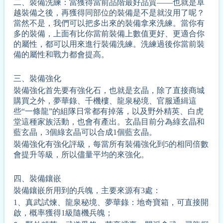
二、
裝備洗練
：
當獲得當前品階最好品質——也就是卓
越裝備之後，再獲得同部位的裝備是不是就沒用了呢？
當然不是，我們可以把多出來的裝備拿來洗練。當你有
多的裝備，上面有比你當前裝備上數值更好、更適合你
的屬性，都可以用來進行裝備洗練。洗練過後你當前裝
備的屬性和戰力都會提高
。
三、
裝備強化
裝備強化首先要有強化石，也就是玄晶，除了直接商城
購買之外，夢華錄、千機樓、龍泉秘境、官服通緝這
些“一條龍”的組隊日常都有掉落，以及野外精英、白虎
堂這種家族活動，也會有產出。玄晶目前分為綠玄晶和
藍玄晶，3個綠玄晶可以合成1個藍玄晶。
裝備強化有強化評級，每當所有裝備強化到5的相同倍數
會提升等級，所以儘量平均的來強化。
四、
裝備鑲嵌
裝備鑲嵌所用到的兵魄，主要來源有3處：
1、真武試煉、龍泉秘境、夢華錄：地奇寶箱，可直接開
啟，概率獲得1級隨機兵魄；