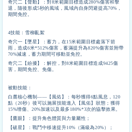
奇穴二【聲動】：對8米範圍目標造成280%傷害和擊
退，隨後形成5秒的風域，風域內自身閃避提高70%，
期間免控。
4技能：雪柳亂絮
奇穴一【墜星】：蓄力，在15米範圍目標處落下箭
雨，造成6米*512%傷害，蓄滿提升為820%傷害並附帶
70%減速，蓄力期間可移動並免控。
奇穴二【紛擾】：解控，對8米範圍目標造成9425傷
害，期間免控、免傷。
被動技能：
白麓核心機制——【風佑】：每秒獲得6點風息，120
點（20秒）後可以施展技能進入【風佑】狀態；獲得
15%增傷、20%加速以及最多180%*3次的協擊效果。
【鷹眼】：提升角色體質與力量屬性；
【破星】：戰鬥中移速提升10%（滿級為20%）；