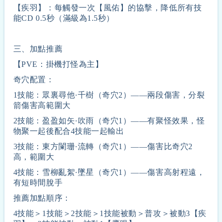
【疾羽】：每觸發一次【風佑】的協擊，降低所有技
能CD 0.5秒（滿級為1.5秒）
三、加點推薦
【PVE：掛機打怪為主】
奇穴配置：
1技能：眾裏尋他·千樹（奇穴2）——兩段傷害，分裂
箭傷害高範圍大
2技能：盈盈如矢·吹雨（奇穴1）——有聚怪效果，怪
物聚一起後配合4技能一起輸出
3技能：東方闌珊·流轉（奇穴1）——傷害比奇穴2
高，範圍大
4技能：雪柳亂絮·墜星（奇穴1）——傷害高射程遠，
有短時間脫手
推薦加點順序：
4技能＞1技能＞2技能＞1技能被動＞普攻＞被動3【疾