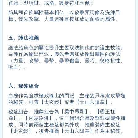
首飾：即項鏈、戒指、護身符和玉佩；
防具和首飾屬性基本相似，以攻擊類詞條為洗練目
標，優先攻擊、力量這種直接加成到面板的屬性。
五、護法推薦
護法給角色的屬性提升主要取決於他們的護主技能。
白麓作為輸出門派，優先考慮加成輸出屬性的護法
（力量、攻擊、暴擊、暴擊傷害、靈巧、忽略抗性、
吸血）。
六、秘笈組合
白麓作為追求極致輸出的門派，主秘笈只考慮攻擊類
的秘笈，可選【太玄經】或者【天山六陽掌】。
秘笈組合：推薦組合為【柔中帶剛】、【霸王扛
鼎】、【內息澎湃】，這三個組合是攻擊類型屬性加
成，同時前兩個主秘笈都為外功，推薦裝備主秘笈
【太玄經】，後者推薦【天山六陽掌】作為主秘笈。