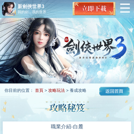
新劍俠世界3
我的劍，我的世界
你目前的位置：
首頁
>
攻略玩法
> 養成攻略
職業介紹-白麓