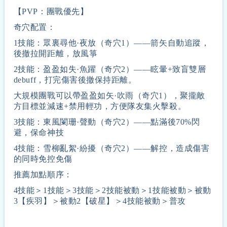
【PVP：團戰優先】
奇穴配置：
1技能：眾裏尋他·夜放（奇穴1）——箭矢自動追蹤，
後撤拉開距離，放風箏
2技能：盈盈如失·魚躍（奇穴2）——眩暈+致盲雙層
debuff，打完傷害後撤保持距離。
大規模團戰可以帶盈盈如矢·吹雨（奇穴1），聚攏敵
方目標並減速+禁用輕功，方便隊友集火擊殺。
3技能：東風闌珊·聲動（奇穴2）——點滿後70%閃
避，保命神技
4技能：雪柳亂絮·紛擾（奇穴2）——解控，造成傷害
的同時免控免傷
推薦加點順序：
4技能＞1技能＞3技能＞2技能被動＞1技能被動＞被動
3【疾羽】＞被動2【破星】＞4技能被動＞普攻