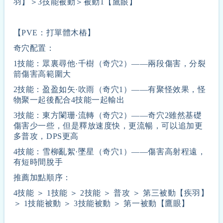
羽】＞3技能被動＞被動1【鷹眼】
【PVE：打單體木樁】
奇穴配置：
1技能：眾裏尋他·千樹（奇穴2）——兩段傷害，分裂
箭傷害高範圍大
2技能：盈盈如矢·吹雨（奇穴1）——有聚怪效果，怪
物聚一起後配合4技能一起輸出
3技能：東方闌珊·流轉（奇穴2）——奇穴2雖然基礎
傷害少一些，但是釋放速度快，更流暢，可以追加更
多普攻，DPS更高
4技能：雪柳亂絮·墜星（奇穴1）——傷害高射程遠，
有短時間脫手
推薦加點順序：
4技能 ＞ 1技能 ＞ 2技能 ＞ 普攻 ＞ 第三被動【疾羽】
＞ 1技能被動 ＞ 3技能被動 ＞ 第一被動【鷹眼】