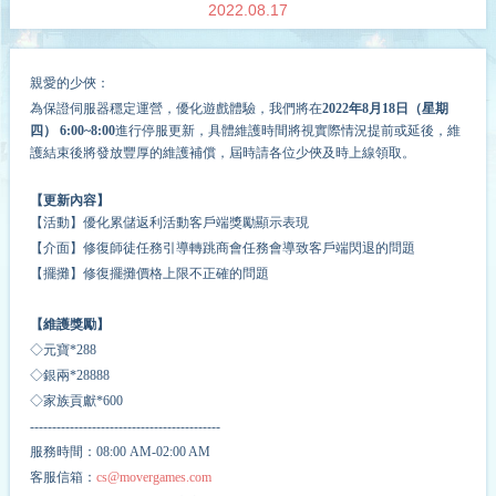
2022.08.17
親愛的少俠
：
為保證伺服器穩定運營，優化遊戲體驗，我們將在
202
2
年
8
月
18
日（星期
四） 6:00~
8
:00
進行停服更新，具體維護時間將視實際情況提前或延後
，
維
護結束後將發放豐厚的維護補償，屆時請各位
少俠
及時上線領取
。
【更新內容】
【活動】優化累儲返利活動客戶端獎勵顯示表現
【介面】修復師徒任務引導轉跳商會任務會導致客戶端閃退的問題
【擺攤】修復擺攤價格上限不正確的問題
【維護獎勵】
◇
元寶*288
◇
銀兩*28888
◇
家族貢獻*600
-------------------------------------------
服務時間：08:00 AM-02:00 AM
客服信箱：
cs@movergames.com