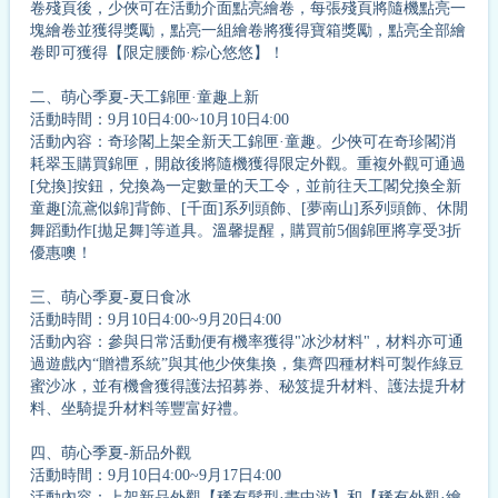
卷殘頁後，少俠可在活動介面點亮繪卷，每張殘頁將隨機點亮一
塊繪卷並獲得獎勵，點亮一組繪卷將獲得寶箱獎勵，點亮全部繪
卷即可獲得【限定腰飾·粽心悠悠】！
二、萌心季夏-天工錦匣·童趣上新
活動時間：9月10日4:00~10月10日4:00
活動內容：奇珍閣上架全新天工錦匣·童趣。少俠可在奇珍閣消
耗翠玉購買錦匣，開啟後將隨機獲得限定外觀。重複外觀可通過
[兌換]按鈕，兌換為一定數量的天工令，並前往天工閣兌換全新
童趣[流鳶似錦]背飾、[千面]系列頭飾、[夢南山]系列頭飾、休閒
舞蹈動作[拋足舞]等道具。溫馨提醒，購買前5個錦匣將享受3折
優惠噢！
三、萌心季夏-夏日食冰
活動時間：9月10日4:00~9月20日4:00
活動內容：參與日常活動便有
機
率獲得"冰沙材料"，材料亦可通
過遊戲內“贈禮系統”與其他少俠集換，集齊四種材料可製作綠豆
蜜沙冰，並有機會獲得護法招募券、秘笈提升材料、護法提升材
料、坐騎提升材料等豐富好禮。
四、萌心季夏-新品外觀
活動時間：9月10日4:00~9月17日4:00
活動內容：上架新品外觀【稀有髮型·畫中游】和【稀有外觀·繪