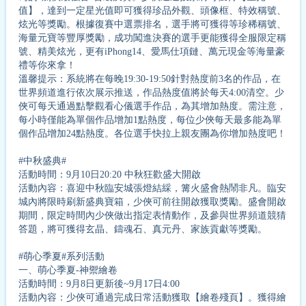
值】，達到一定星光值即可獲得珍品外觀、頭像框、特效稱號、
炫光等獎勵。根據復賽中選票排名，選手將可獲得等珍稀稱號、
海量元寶等豐厚獎勵，成功闖進決賽的選手更能獲得全服限定稱
號、精美炫光，更有iPhong14、愛馬仕項鏈、萬元現金等海量豪
禮等你來拿！
溫馨提示：系統將在每晚19:30-19:50針對熱度前3名的作品，在
世界頻道進行依次展示推送，作品熱度值將於每天4:00清空。少
俠可每天通過點擊觀看心儀選手作品，為其增加熱度。需注意，
每小時僅能為單個作品增加1點熱度，每位少俠每天最多能為單
個作品增加24點熱度。各位選手快拉上親友團為你增加熱度吧！
#中秋盛典#
活動時間：9月10日20:20 中秋狂歡盛大開啟
活動內容：喜迎中秋臨安城張燈結綵，篝火盛會熱鬧非凡。臨安
城內將限時刷新盛典寶箱，少俠可前往開啟獲取獎勵。盛會開啟
期間，限定時間內少俠做出指定表情動作，及參與世界頻道競猜
答題，將可獲得玄晶、鑄魂石、真元丹、家族貢獻等獎勵。
#萌心季夏#系列活動
一、萌心季夏-神禦繪卷
活動時間：9月8日更新後~9月17日4:00
活動內容：少俠可通過完成日常活動獲取【繪卷殘頁】。獲得繪