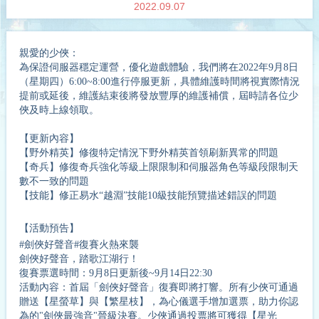
2022.09.07
親愛的少俠：
為保證伺服器穩定運營，優化遊戲體驗，我們將在
2022年9月
8
日
（星期四）6:00~
8
:00
進行停服更新，具體維護時間將視實際情況
提前或延後，維護結束後將發放豐厚的維護補償，屆時請各位少
俠及時上線領取。
【更新內容】
【野外精英】修復特定情況下野外精英首領刷新異常的問題
【奇兵】修復奇兵強化等級上限限制和
伺服器
角色等級段限制天
數不一致的問題
【技能】修正易水“越淵”技能10級技能預覽描述錯誤的問題
【
活動預告
】
#劍俠好聲音#復賽火熱來襲
劍俠好聲音，踏歌江湖行！
復賽票選時間：9月8日更新後~9月14日22:30
活動內容：首屆「劍俠好聲音」復賽即將打響。所有少俠可通過
贈送【星螢草】與【繁星枝】，為心儀選手增加選票，助力你認
為的"劍俠最強音"晉級決賽。少俠通過投票將可獲得【星光