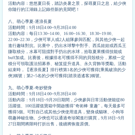
活動內容：悠悠夏日長，踏訪炎暑之景，探尋夏日之息，給少俠
你隨行的江湖錄上記錄些新的見聞吧！
八、萌心季夏-逐浪長夏
活動時間：9月18日4:00~9月28日4:00
活動內容：每日13:30~14:00、16:00~16:30、18:30~19:00、
22:00~22:30，少俠可單人或2人組隊參與匹配，與其他少俠一起
進行趣味對抗。比賽中，扔出水球擊中對手、西瓜娃娃或西瓜王
賺取積分，水幕可阻擋對手扔出的水球，拾取夏果獲得技能或
buff加成。比賽後，根據排名可獲得不同的貝殼積分，累積一定
積分可領取護法招募券、秘笈提升道具、永久背飾等獎勵。活動
結束時，【逐浪長夏】排行榜第1名的少俠可獲得[乘風破浪的少
俠]稱號；第2~5名的少俠可獲得[踏浪逍遙客]稱號。
九、萌心季夏-奇妙變身
活動時間：9月18日4:00~9月28日4:00
活動內容：9月18日~9月20日期間，少俠參與日常活動便能從80
活躍值、100活躍值寶箱中開啟獲得"奇術棒·童趣"，每天最多可
獲得5個。可對自己或其他少俠使用道具，變身成貓咪、小狗等
萌趣神秘生物。少俠也可以通過奇珍閣進行購買，9月18日~9月
27日期間將限時打折出售，後續將恢復原價。