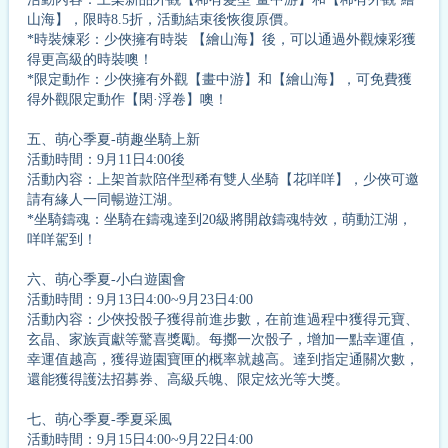
山海】，限時8.5折，活動結束後恢復原價。
*時裝煉彩：少俠擁有時裝 【繪山海】後，可以通過外觀煉彩獲
得更高級的時裝噢！
*限定動作：少俠擁有外觀【畫中游】和【繪山海】，可免費獲
得外觀限定動作【閑·浮卷】噢！
五、萌心季夏-萌趣坐騎上新
活動時間：9月11日4:00後
活動內容：上架首款陪伴型稀有雙人坐騎【花咩咩】，少俠可邀
請有緣人一同暢遊江湖。
*坐騎鑄魂：坐騎在鑄魂達到20級將開啟鑄魂特效，萌動江湖，
咩咩駕到！
六、萌心季夏-小白遊園會
活動時間：9月13日4:00~9月23日4:00
活動內容：少俠投骰子獲得前進步數，在前進過程中獲得元寶、
玄晶、家族貢獻等驚喜獎勵。每擲一次骰子，增加一點幸運值，
幸運值越高，獲得遊園寶匣的概率就越高。達到指定通關次數，
還能獲得護法招募券、高級兵魄、限定炫光等大獎。
七、萌心季夏-季夏采風
活動時間：9月15日4:00~9月22日4:00