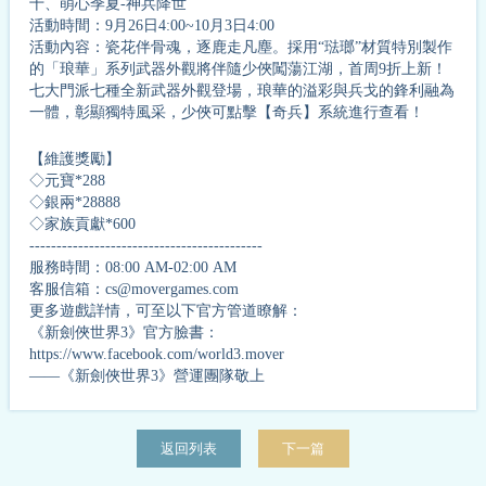
十、萌心季夏-神兵降世
活動時間：9月26日4:00~10月3日4:00
活動內容：瓷花伴骨魂，逐鹿走凡塵。採用“琺瑯”材質特別製作
的「琅華」系列武器外觀將伴隨少俠闖蕩江湖，首周9折上新！
七大門派七種全新武器外觀登場，琅華的溢彩與兵戈的鋒利融為
一體，彰顯獨特風采，少俠可點擊【奇兵】系統進行查看！
【維護獎勵】
◇元寶*288
◇銀兩*28888
◇家族貢獻*600
-------------------------------------------
服務時間：08:00 AM-02:00 AM
客服信箱：cs@movergames.com
更多遊戲詳情，可至以下官方管道瞭解：
《新劍俠世界3》官方臉書：
https://www.facebook.com/world3.mover
——《新劍俠世界3》營運團隊敬上
返回列表
下一篇