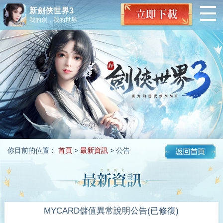
新劍俠世界3
我的劍，我的世界
你目前的位置：
首頁
>
最新資訊
> 公告
MYCARD儲值異常說明公告(已修復)