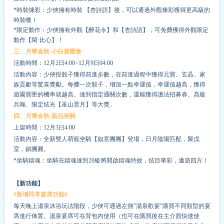
*時裝煉彩：少俠擁有時裝 【杏詩語】後，可以通過外觀煉彩獲得更高級的
時裝噢！
*限定動作：少俠擁有外觀【醉花令】和【杏詩語】，可免費獲得外觀限定
動作【閑·比心】！
三、月華金秋-小白遊園會
活動時間：12月2日4:00~12月9日04:00
活動內容：少俠投骰子獲得前進步數，在前進過程中獲得元寶、玄晶、家
族貢獻等驚喜獎勵。每擲一次骰子，增加一點幸運值，幸運值越高，獲得
遊園寶匣的機率就越高。達到指定通關次數，還能獲得護法招募券、高級
兵魄、限定炫光【巫山雲月】等大獎。
四、月華金秋-新品坐騎
上架時間：12月3日4:00
活動內容：全新雙人萌寵坐騎【如意團團】登場，日月陰陽匹配，聚戊
室，鎮團圓。
*坐騎鑄魂：坐騎在鑄魂達到20級將開啟鑄魂特效，炫目華彩，遨遊四方！
【新功能】
#新增同享宴席功能#
每天晚上湯泉沐浴玩法階段，少俠可通過左側”湯泉歡宴"購買不同類型的宴
席進行佈置。溫泉宴席可在背包內使用（也可在購買後在主介面快速使