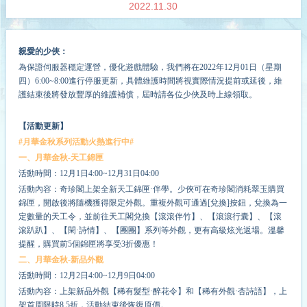
2022.11.30
親愛的少俠：
為保證伺服器穩定運營，優化遊戲體驗，我們將在2022年
12
月
01
日（星期
四）6:00~
8
:00進行停服更新，具體維護時間將視實際情況提前或延後，維
護結束後將發放豐厚的維護補償，屆時請各位少俠及時上線領取。
【活動更新】
#月華金秋系列活動火熱進行中#
一、月華金秋-天工錦匣
活動時間：12月1日4:00~12月31日04:00
活動內容：奇珍閣上架全新天工錦匣·伴學。少俠可在奇珍閣消耗翠玉購買
錦匣，開啟後將隨機獲得限定外觀。重複外觀可通過[兌換]按鈕，兌換為一
定數量的天工令，並前往天工閣兌換【滾滾伴竹】、【滾滾行囊】、【滾
滾趴趴】、【閑·詩情】、【團團】系列等外觀，更有高級炫光返場。溫馨
提醒，購買前5個錦匣將享受3折優惠！
二、月華金秋-新品外觀
活動時間：12月2日4:00~12月9日04:00
活動內容：上架新品外觀【稀有髮型·醉花令】和【稀有外觀·杏詩語】，上
架首周限時8.5折，活動結束後恢復原價。