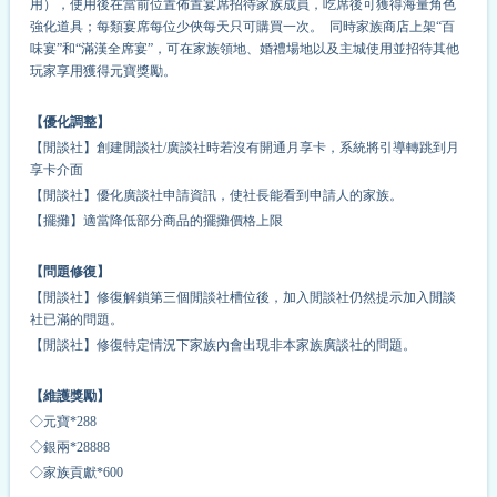
用），使用後在當前位置佈置宴席招待家族成員，吃席後可獲得海量角色
強化道具；每類宴席每位少俠每天只可購買一次。 同時家族商店上架“百
味宴”和“滿漢全席宴”，可在家族領地、婚禮場地以及主城使用並招待其他
玩家享用獲得元寶獎勵。
【優化調整】
【閒談社】創建閒談社/廣談社時若沒有開通月享卡，系統將引導轉跳到月
享卡介面
【閒談社】優化廣談社申請資訊，使社長能看到申請人的家族。
【擺攤】適當降低部分商品的擺攤價格上限
【問題修復】
【閒談社】修復解鎖第三個閒談社槽位後，加入閒談社仍然提示加入閒談
社已滿的問題。
【閒談社】修復特定情況下家族內會出現非本家族廣談社的問題。
【維護獎勵】
◇元寶*288
◇銀兩*28888
◇家族貢獻*600