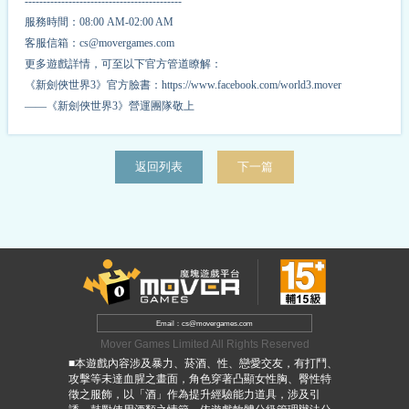
-------------------------------------------
服務時間：08:00 AM-02:00 AM
客服信箱：cs@movergames.com
更多遊戲詳情，可至以下官方管道瞭解：
《新劍俠世界3》官方臉書：https://www.facebook.com/world3.mover
——《新劍俠世界3》營運團隊敬上
返回列表
下一篇
Email：cs@movergames.com
Mover Games Limited All Rights Reserved
■本遊戲內容涉及暴力、菸酒、性、戀愛交友，有打鬥、
攻擊等未達血腥之畫面，角色穿著凸顯女性胸、臀性特
徵之服飾，以「酒」作為提升經驗能力道具，涉及引