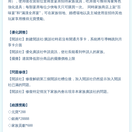
用），使用後在當前位置佈置宴席招待家族成員，吃席後可獲得海量角色
強化道具；每類宴席每位少俠每天只可購買一次。 同時家族商店上架“百
味宴”和“滿漢全席宴”，可在家族領地、婚禮場地以及主城使用並招待其他
玩家享用獲得元寶獎勵。
【優化調整】
【閒談社】創建閒談社/廣談社時若沒有開通月享卡，系統將引導轉跳到月
享卡介面
【閒談社】優化廣談社申請資訊，使社長能看到申請人的家族。
【擺攤】適當降低部分商品的擺攤價格上限
【問題修復】
【閒談社】修復解鎖第三個閒談社槽位後，加入閒談社仍然提示加入閒談
社已滿的問題。
【閒談社】修復特定情況下家族內會出現非本家族廣談社的問題。
【維護獎勵】
◇元寶*288
◇銀兩*28888
◇家族貢獻*600