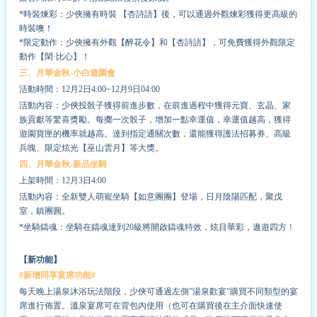
*時裝煉彩：少俠擁有時裝 【杏詩語】後，可以通過外觀煉彩獲得更高級的
時裝噢！
*限定動作：少俠擁有外觀【醉花令】和【杏詩語】，可免費獲得外觀限定
動作【閑·比心】！
三、月華金秋-小白遊園會
活動時間：12月2日4:00~12月9日04:00
活動內容：少俠投骰子獲得前進步數，在前進過程中獲得元寶、玄晶、家
族貢獻等驚喜獎勵。每擲一次骰子，增加一點幸運值，幸運值越高，獲得
遊園寶匣的機率就越高。達到指定通關次數，還能獲得護法招募券、高級
兵魄、限定炫光【巫山雲月】等大獎。
四、月華金秋-新品坐騎
上架時間：12月3日4:00
活動內容：全新雙人萌寵坐騎【如意團團】登場，日月陰陽匹配，聚戊
室，鎮團圓。
*坐騎鑄魂：坐騎在鑄魂達到20級將開啟鑄魂特效，炫目華彩，遨遊四方！
【新功能】
#新增同享宴席功能#
每天晚上湯泉沐浴玩法階段，少俠可通過左側”湯泉歡宴"購買不同類型的宴
席進行佈置。溫泉宴席可在背包內使用（也可在購買後在主介面快速使