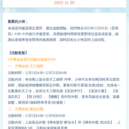
2022.11.30
親愛的少俠：
為保證伺服器穩定運營，優化遊戲體驗，我們將在2022年
12
月
01
日（星期
四）6:00~
8
:00進行停服更新，具體維護時間將視實際情況提前或延後，維
護結束後將發放豐厚的維護補償，屆時請各位少俠及時上線領取。
【活動更新】
#月華金秋系列活動火熱進行中#
一、月華金秋-天工錦匣
活動時間：12月1日4:00~12月31日04:00
活動內容：奇珍閣上架全新天工錦匣·伴學。少俠可在奇珍閣消耗翠玉購買
錦匣，開啟後將隨機獲得限定外觀。重複外觀可通過[兌換]按鈕，兌換為一
定數量的天工令，並前往天工閣兌換【滾滾伴竹】、【滾滾行囊】、【滾
滾趴趴】、【閑·詩情】、【團團】系列等外觀，更有高級炫光返場。溫馨
提醒，購買前5個錦匣將享受3折優惠！
二、月華金秋-新品外觀
活動時間：12月2日4:00~12月9日04:00
活動內容：上架新品外觀【稀有髮型·醉花令】和【稀有外觀·杏詩語】，上
架首周限時8.5折，活動結束後恢復原價。