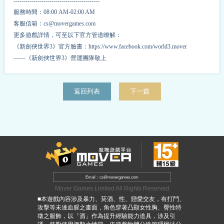
-------------------------------------------
服務時間：08:00 AM-02:00 AM
客服信箱：cs@movergames.com
更多遊戲詳情，可至以下官方管道瞭解：
《新劍俠世界3》官方臉書：https://www.facebook.com/world3.mover
——《新劍俠世界3》營運團隊敬上
返回列表
下一篇
Email：cs@movergames.com
Mover Games Limited All Rights Reserved
■本遊戲內容涉及暴力、菸酒、性、戀愛交友，有打鬥、
攻擊等未達血腥之畫面，角色穿著凸顯女性胸、臀性特
徵之服飾，以「酒」作為提升經驗能力道具，涉及引