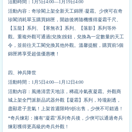
活動時間：1月5日4:00—1月19日4:00
活動內容：奇珍閣上架全新天工錦匣·凝霜。少俠可在奇
珍閣消耗翠玉購買錦匣，開啟後將隨機獲得凝霜千尺、
【玉龍】系列、【寒無衣】系列、【落影】系列等外
觀。重複外觀可通過[兌換]按鈕，兌換為一定數量的天工
令，並前往天工閣兌換其他外觀。溫馨提醒，購買前5個
錦匣將享受超值優惠噢！
四、神兵降世
活動時間：1月5日4:00—1月12日4:00
活動內容：風捲清雲天地涼，稀疏冷氣夜凝霜。外觀商
城上架全門派新品武器外觀【凝霜】系列，玲瓏剔透，
盡顯君子意氣！上架首
週
限時9折出售，少俠不可錯過！
*奇兵煉彩：擁有"凝霜"系列奇兵後，少俠可以通過奇兵
煉彩獲得更高級的奇兵外觀！