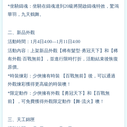
*坐騎鑄魂：坐騎在鑄魂達到20級將開啟鑄魂特效，驚鴻
華羽，九天鶴舞。
二、新品外觀
活動時間：1月4日4:00—1月11日4:00
活動內容：上架新品外觀【稀有髮型·勇冠天下】和【稀
有外觀·百戰無前】，並進行限時打折，活動結束後恢復
原價。
*時裝煉彩：少俠擁有時裝 【百戰無前】後，可以通過
外觀煉彩獲得更高級的時裝噢！
*限定動作：少俠擁有外觀【勇冠天下】和【百戰無
前】，可免費獲得外觀限定動作【舞·流火】噢！
三、天工錦匣