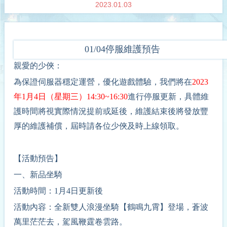
2023.01.03
01/04
停服維護預告
親愛的少俠：
為保證伺服器穩定運營，優化遊戲體驗，我們將在
202
3
年
1
月
4
日（星期
三
）
14
:30~
16
:30
進行停服更新，具體維
護時間將視實際情況提前或延後，維護結束後將發放豐
厚的維護補償，屆時請各位少俠及時上線領取。
【活動預告】
一、新品坐騎
活動時間：1月4日更新後
活動內容：全新雙人浪漫坐騎【鶴鳴九霄】登場，蒼波
萬里茫茫去，駕風鞭霆卷雲路。