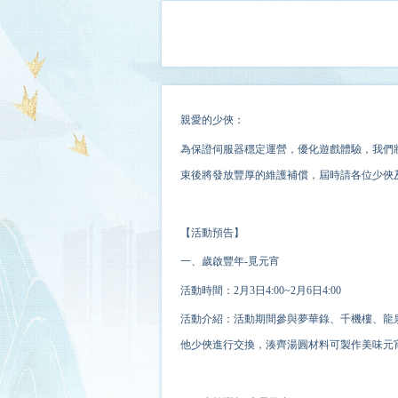
親愛的少俠：
為保證伺服器穩定運營，優化遊戲體驗，我們將
束後將發放豐厚的維護補償，屆時請各位少俠
【活動預告】
一、歲啟豐年-覓元宵
活動時間：2月3日4:00~2月6日4:00
活動介紹：活動期間參與夢華錄、千機樓、龍
他少俠進行交換，湊齊湯圓材料可製作美味元