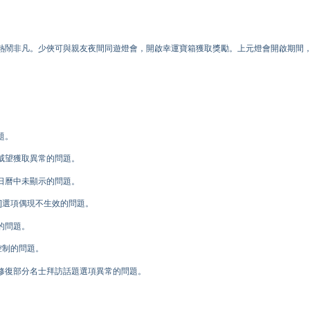
熱鬧非凡。少俠可與親友夜間同遊燈會，開啟幸運寶箱獲取獎勵。上元燈會開啟期間
題。
威望獲取異常的問題。
日曆中未顯示的問題。
]選項偶現不生效的問題。
的問題。
控制的問題。
修復部分名士拜訪話題選項異常的問題。