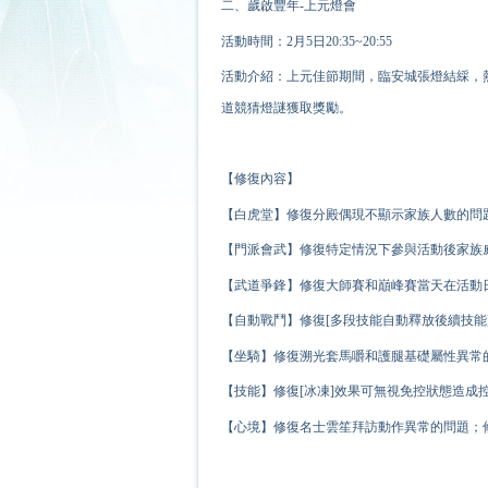
二、歲啟豐年-上元燈會
活動時間：2月5日20:35~20:55
活動介紹：上元佳節期間，臨安城張燈結綵，
道競猜燈謎獲取獎勵。
【修復內容】
【白虎堂】修復分殿偶現不顯示家族人數的問
【門派會武】修復特定情況下參與活動後家族
【武道爭鋒】修復大師賽和巔峰賽當天在活動
【自動戰鬥】修復[多段技能自動釋放後續技能
【坐騎】修復溯光套馬嚼和護腿基礎屬性異常
【技能】修復[冰凍]效果可無視免控狀態造成
【心境】修復名士雲笙拜訪動作異常的問題；