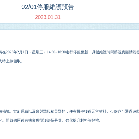
02/01停服維護預告
2023.01.31
在202
3
年
2
月
1
日（星期
三
）
14
:
3
0
~16
:
3
0進行停服更新，具體維護時間將視實際情況
及時上線領取。
泉秘境、官府通緝以及參與擊殺精英野怪，便有機率獲得元宵材料。少俠亦可通過遊戲
宵。開啟錦匣後有機會獲得護法招募券、強化提升材料等好禮。