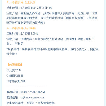
四、春信良緣-金玉良緣
活動時間：2月10日4:00~2月16日4:00
活動介紹：喜迎情人節來臨，少俠可與意中人共結情緣，同遊江湖！活動
期間舉辦結緣儀式的少俠，儀式完成時將獲得【劍俠官方賀禮】，舉辦豪
華巡遊可獲贈更豐厚的賀禮噢！
五、春信良緣-新品坐騎
活動時間：2月15日4:00後
活動介紹：活動內容：全新水陸雙人特效坐騎【雲間愫】登場，華燈千
盞，共訴相思。
*坐騎鑄魂：坐騎在鑄魂達到20級將開啟鑄魂特效，邀約心儀之人，開啟浪
漫之旅！
【維護獎勵】
◇元寶*
2
88
◇銀兩*
2
8888
◇家族貢獻*
6
00
-------------------------------------------
服務時間：08:00 AM-02:00 AM
客服信箱：cs@movergames.com
更多遊戲詳情，可至以下官方管道瞭解：