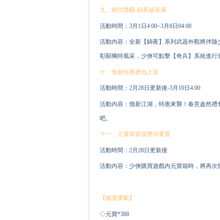
九、絕代雙驕-錦夜破長風
活動時間：3月1日4:00~3月8日04:00
活動內容：全新【錦夜】系列武器外觀將伴隨
彰顯獨特風采，少俠可點擊【奇兵】系統進行
十、煥新特惠禮包上架
活動時間：2月28日更新後-3月10日4:00
活動內容：煥新江湖，特惠來襲！春意盎然禮
吧。
十一、元寶箱首儲雙倍重置
活動時間：2月28日更新後
活動內容：少俠購買遊戲內元寶箱時，將再次
【維護獎勵】
◇元寶*
3
88