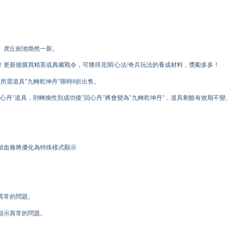
、虎丘劍池煥然一新。
！更新後購買精英或典藏戰令，可獲得見聞/心法/奇兵玩法的養成材料，獎勵多多！
所需道具"九轉乾坤丹"限時8折出售。
心丹"道具，則轉換性別成功後"回心丹"將會變為"九轉乾坤丹"，道具剩餘有效期不變
。
頂血條將優化為特殊樣式顯示
異常的問題。
顯示異常的問題。