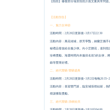
【拍照】修復部分場景拍照介面文案異常問題
【活動預告】
一、魅力女神節
活動時間：2月28日更新後~3月17日22:30
活動內容：萬花傾城，群芳爭豔，納蘭芷攜手
秘禮品發放給全服少俠。向小芷贈花，達到指
珍稀獎勵。海選時間內本服排名前5的女俠，
錄等豐厚好禮。
二、絕代雙驕-雙驕盛典
活動時間：2月28日更新後~3月2日每晚20:35~20
活動內容：喜迎雙門派，臨安城張燈結綵，熱
燈謎獲取獎勵。
三、絕代雙驕-浪嶼拾貝
活動時間：2月28日更新後~3月10日04:00