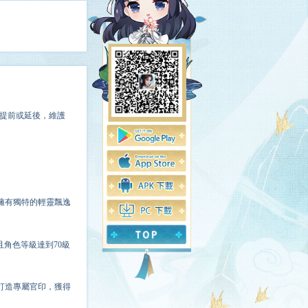
提前或延後，維護
擁有獨特的輕靈飄逸
且角色等級達到70級
打造專屬官印，獲得