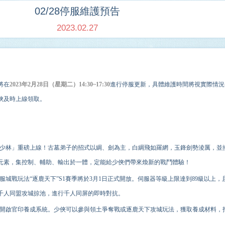
02/28停服維護預告
2023.02.27
將在
202
3
年
2
月
28
日（星期二
）
14
:
3
0
~17
:
3
0
進行停服更新，具體維護時間將視實際情況
俠及時上線領取。
「少林」重磅上線！古墓弟子的招式以綢、劍為主，白綢飛如羅網，玉鋒劍勢淩厲，並
元素，集控制、輔助、輸出於一體，定能給少俠們帶來煥新的戰鬥體驗！
城戰玩法“逐鹿天下”S1賽季將於3月1日正式開放。伺服器等級上限達到89級以上，
千人同盟攻城掠池，進行千人同屏的即時對抗。
，將開啟官印養成系統。少俠可以參與領土爭奪戰或逐鹿天下攻城玩法，獲取養成材料，