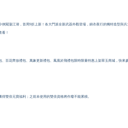
少俠闖蕩江湖，首周9折上新！各大門派全新武器外觀登場，錦衣夜行的獨特造型與兵
查看！
包、百花齊放禮包、萬象更新禮包、鳳凰於飛禮包限時限量特惠上架翠玉商城，快來
獲得雙倍元寶福利；之前未使用的雙倍資格將作廢不能累積。