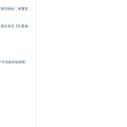
幸運貝殼時，將重置
、限定炫光【比翼連
字卡可兌換長歌錦匣。