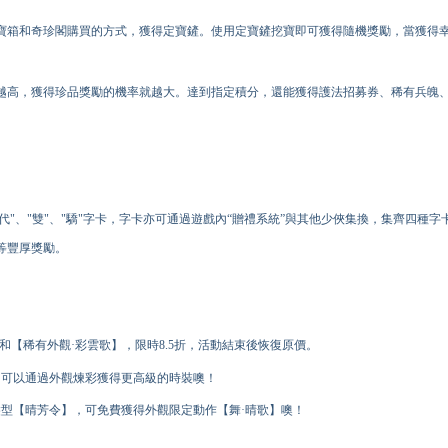
寶箱和奇珍閣購買的方式，獲得定寶鏟。使用定寶鏟挖寶即可獲得隨機獎勵，當獲得
越高，獲得珍品獎勵的機率就越大。達到指定積分，還能獲得護法招募券、稀有兵魄
代"、"雙"、"驕"字卡，字卡亦可通過遊戲內“贈禮系統”與其他少俠集換，集齊四種
等豐厚獎勵。
和【稀有外觀·彩雲歌】，限時8.5折，活動結束後恢復原價。
，可以通過外觀煉彩獲得更高級的時裝噢！
髮型【晴芳令】，可免費獲得外觀限定動作【舞·晴歌】噢！