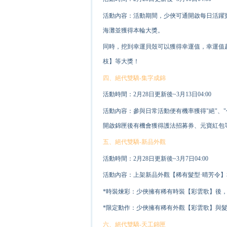
活動內容：活動期間，少俠可通開啟每日活躍
海灘並獲得本輪大獎。
同時，挖到幸運貝殼可以獲得幸運值，幸運值
枝】等大獎！
四、絕代雙驕-集字成錦
活動時間：2月28日更新後~3月13日04:00
活動內容：參與日常活動便有機率獲得"絕"、"
開啟錦匣後有機會獲得護法招募券、元寶紅包
五、絕代雙驕-新品外觀
活動時間：2月28日更新後~3月7日04:00
活動內容：上架新品外觀【稀有髮型·晴芳令】
*時裝煉彩：少俠擁有稀有時裝【彩雲歌】後
*限定動作：少俠擁有稀有外觀【彩雲歌】與
六、絕代雙驕-天工錦匣