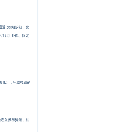
過[兌換]按鈕，兌
中月影】外觀、限定
孤風】，完成後續的
繪卷並獲得獎勵，點