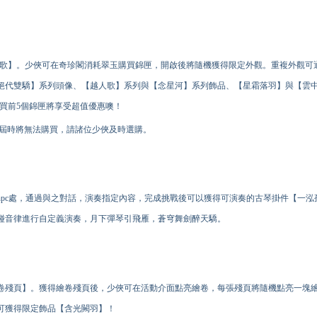
歌】。少俠可在奇珍閣消耗翠玉購買錦匣，開啟後將隨機獲得限定外觀。重複外觀可通
絕代雙驕】系列頭像、【越人歌】系列與【念星河】系列飾品、【星霜落羽】與【雲
買前5個錦匣將享受超值優惠噢！
店，屆時將無法購買，請諸位少俠及時選購。
npc處，通過與之對話，演奏指定內容，完成挑戰後可以獲得可演奏的古琴掛件【一泓
碰音律進行自定義演奏，月下彈琴引飛雁，蒼穹舞劍醉天驕。
卷殘頁】。獲得繪卷殘頁後，少俠可在活動介面點亮繪卷，每張殘頁將隨機點亮一塊
可獲得限定飾品【含光闕羽】！