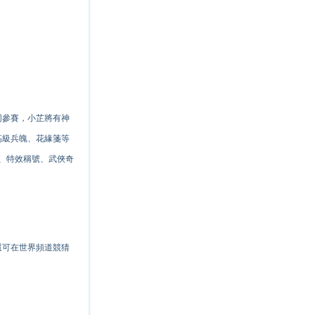
同參賽，小芷將有神
高級兵魄、花緣箋等
、特效稱號、武俠奇
還可在世界頻道競猜