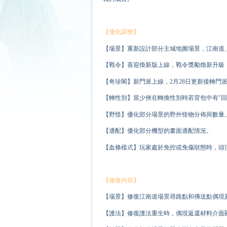
【優化調整】
【場景】重新設計部分主城地圖場景，江南道
【戰令】喜迎煥新版上線，戰令獎勵煥新升級
【奇珍閣】新門派上線，2月28日更新後轉門派
【轉性別】當少俠在轉換性別時若背包中有"回
【野怪】優化部分場景的野外怪物分佈與數量
【適配】優化部分機型的畫面適配情況。
【血條樣式】玩家處於免控或免傷狀態時，頭
【修復內容】
【場景】修復江南道場景尋路點和傳送點偶現
【護法】修復護法重生時，偶現返還材料介面