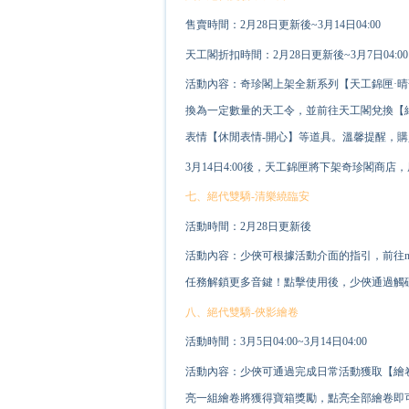
售賣時間：2月28日更新後~3月14日04:00
天工閣折扣時間：2月28日更新後~3月7日04:00
活動內容：奇珍閣上架全新系列【天工錦匣·晴
換為一定數量的天工令，並前往天工閣兌換【
表情【休閒表情-開心】等道具。溫馨提醒，購
3月14日4:00後，天工錦匣將下架奇珍閣商
七、絕代雙驕-清樂繞臨安
活動時間：2月28日更新後
活動內容：少俠可根據活動介面的指引，前往
任務解鎖更多音鍵！點擊使用後，少俠通過觸
八、絕代雙驕-俠影繪卷
活動時間：3月5日04:00~3月14日04:00
活動內容：少俠可通過完成日常活動獲取【繪
亮一組繪卷將獲得寶箱獎勵，點亮全部繪卷即