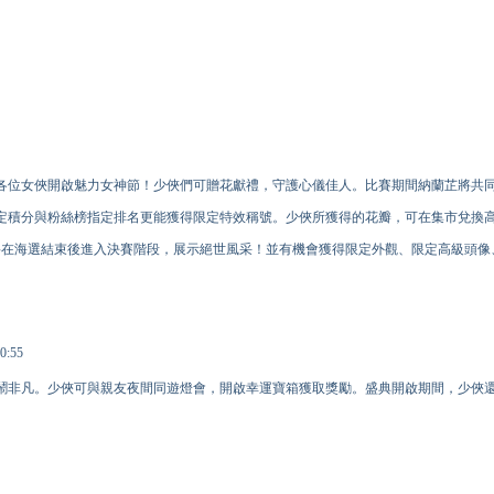
。
各位女俠開啟魅力女神節！少俠們可贈花獻禮，守護心儀佳人。比賽期間納蘭芷將共
定積分與粉絲榜指定排名更能獲得限定特效稱號。少俠所獲得的花瓣，可在集市兌換
將在海選結束後進入決賽階段，展示絕世風采！並有機會獲得限定外觀、限定高級頭像
:55
鬧非凡。少俠可與親友夜間同遊燈會，開啟幸運寶箱獲取獎勵。盛典開啟期間，少俠