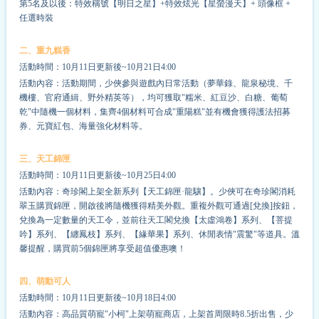
第5名及以後：特效稱號【明日之星】+特效炫光【星螢漫天】+ 頭像框 +
任選時裝
二、重九糕香
活動時間：10月11日更新後~10月21日4:00
活動內容：活動期間，少俠參與遊戲內日常活動（夢華錄、龍泉秘境、千
機樓、官府通緝、野外精英等），均可獲取"糯米、紅豆沙、白糖、葡萄
乾"中隨機一個材料，集齊4個材料可合成"重陽糕"並有機會獲得護法招募
券、元寶紅包、海量強化材料等。
三、天工錦匣
活動時間：10月11日更新後~10月25日4:00
活動內容：奇珍閣上架全新系列【天工錦匣·龍驤】。少俠可在奇珍閣消耗
翠玉購買錦匣，開啟後將隨機獲得精美外觀。重複外觀可通過[兌換]按鈕，
兌換為一定數量的天工令，並前往天工閣兌換【太虛鴻卷】系列、【菩提
吟】系列、【纏鳳枝】系列、【緣華果】系列、休閒表情"震驚"等道具。溫
馨提醒，購買前5個錦匣將享受超值優惠噢！
四、萌動可人
活動時間：10月11日更新後~10月18日4:00
活動內容：高品質萌寵"小柯"上架萌寵商店，上架首周限時8.5折出售，少