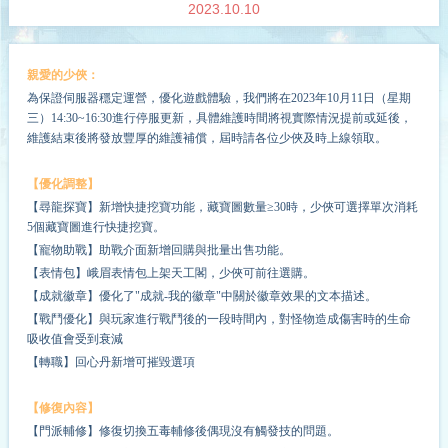
2023.10.10
親愛的少俠：
為保證伺服器穩定運營，優化遊戲體驗，我們將在202
3
年
10
月
11
日（星期
三
）
14
:
3
0
~16
:
30
進行停服更新，具體維護時間將視實際情況提前或延後，
維護結束後將發放豐厚的維護補償，屆時請各位少俠及時上線領取。
【優化調整】
【尋龍探寶】新增快捷挖寶功能，藏寶圖數量≥30時，少俠可選擇單次消耗
5個藏寶圖進行快捷挖寶。
【寵物助戰】助戰介面新增回購與批量出售功能。
【表情包】峨眉表情包上架天工閣，少俠可前往選購。
【成就徽章】優化了"成就-我的徽章"中關於徽章效果的文本描述。
【戰鬥優化】與玩家進行戰鬥後的一段時間內，對怪物造成傷害時的生命
吸收值會受到衰減
【轉職】回心丹新增可摧毀選項
【修復內容】
【門派輔修】修復切換五毒輔修後偶現沒有觸發技的問題。