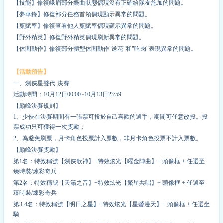
【技能】修復峨眉部分樂曲狀態偶現沒有正確給隊友施加的問題。
【夢華錄】修復部分任務首領偶現顯示異常的問題。
【稟賦率】修復查看他人稟賦率偶現顯示異常的問題。
【野外精英】修復野外精英偶現刷新異常的問題。
【休閒動作】修復部分體型休
閒
動作"送花"和"吃肉"表現異常的問題。
【活動預告】
一、劍俠星聲代·決賽
活動時間：10月12日00:00~10月13日23:59
【巔峰決賽規則】
1、少俠在決賽期間有一張票可投於自己喜歡的選手，期間可任意改投。投
票成功只可獲得一次獎勵；
2、為避免刷票，月卡角色投票計入票數，非月卡角色投票不計入票數。
【巔峰決賽獎勵】
第1名：特效稱號【劍俠歌神】+特效炫光【曜金陣曲】+ 頭像框 + 任選至
臻時裝/煉彩奇兵
第2名：特效稱號【天籟之音】+特效炫光【繁星共唱】+ 頭像框 + 任選至
臻時裝/煉彩奇兵
第3-4名：特效稱號【明日之星】+特效炫光【星螢漫天】+ 頭像框 + 任選坐
騎