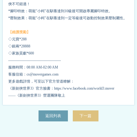
俠不可錯過！
*腳印特效：萌寵"小柯"在馴養達到10級後可開啟專屬腳印特效。
*壓制效果：萌寵"小柯"在馴養達到一定等級後可啟動控制效果壓制屬性。
【維護獎勵】
◇元寶*
2
88
◇銀兩*
2
8888
◇家族貢獻*
6
00
-------------------------------------------
服務時間：08:00 AM-02:00 AM
客服信箱：cs@movergames.com
更多遊戲詳情，可至以下官方管道瞭解：
《新劍俠世界3》官方臉書：https://www.facebook.com/world3.mover
——《新劍俠世界3》營運團隊敬上
返回列表
下一篇