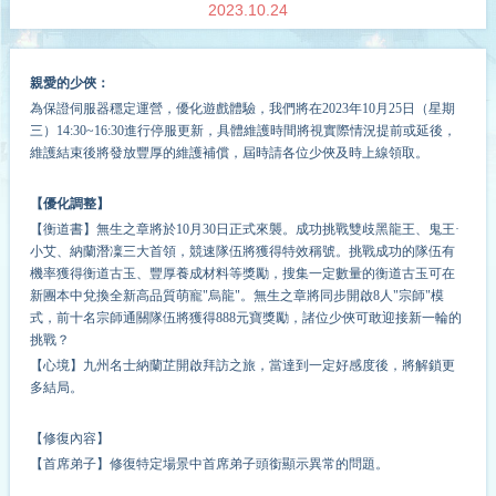
2023.10.24
親愛的少俠：
為保證伺服器穩定運營，優化遊戲體驗，我們將在202
3
年
10
月
25
日（星期
三
）
14
:
3
0
~16
:
30
進行停服更新，具體維護時間將視實際情況提前或延後，
維護結束後將發放豐厚的維護補償，屆時請各位少俠及時上線領取。
【優化調整】
【衡道書】無生之章將於10月30日正式來襲。成功挑戰雙歧黑龍王、鬼王·
小艾、納蘭潛凜三大首領，競速隊伍將獲得特效稱號。挑戰成功的隊伍有
機率
獲得衡道古玉、豐厚養成材料等獎勵，搜集一定數量的衡道古玉可在
新團本中兌換全新高品質萌寵"烏龍"。無生之章將同步開啟8人"宗師"模
式，前十名宗師通關隊伍將獲得888元寶獎勵，諸位少俠可敢迎接新一輪的
挑戰？
【心境】九州名士納蘭芷開啟拜訪之旅，當達到一定好感度後，將解鎖更
多結局。
【修復內容】
【首席弟子】修復特定場景中首席弟子頭銜顯示異常的問題。