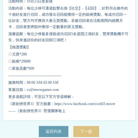
活動時間：10月25日更新後
活動內容：每位少俠可通過點擊右側【社交】-【召回】，針對符合條件的
十個好友進行召回，成功發出召回能獲得一定的銀兩獎勵。每成功召回一
位好友，雙方均可獲得大量元寶獎勵。若被召回者在活動期間內續費月
卡，召回者更將額外獲得一定數量的翠玉獎勵。
溫馨提醒：每位少俠最多僅能成功召回5名退隱江湖好友，豐厚獎勵機不可
失，快來邀請你的好友回歸江湖吧！
【維護獎勵】
◇元寶*
2
88
◇銀兩*
2
8888
◇家族貢獻*
6
00
-------------------------------------------
服務時間：08:00 AM-02:00 AM
客服信箱：cs@movergames.com
更多遊戲詳情，可至以下官方管道瞭解：
《新劍俠世界3》官方臉書：https://www.facebook.com/world3.mover
——《新劍俠世界3》營運團隊敬上
返回列表
下一篇