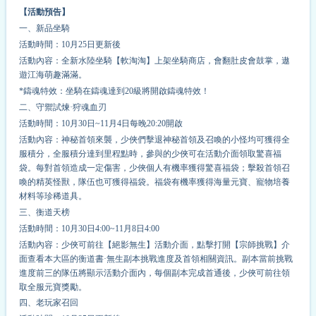
【活動預告】
一、新品坐騎
活動時間：10月25日更新後
活動內容：全新水陸坐騎【軟淘淘】上架坐騎商店，會翻肚皮會鼓掌，遨
遊江海萌趣滿滿。
*鑄魂特效：坐騎在鑄魂達到20級將開啟鑄魂特效！
二、守禦試煉·狩魂血刃
活動時間：10月30日~11月4日每晚20:20開啟
活動內容：神秘首領來襲，少俠們擊退神秘首領及召喚的小怪均可獲得全
服積分，全服積分達到里程點時，參與的少俠可在活動介面領取驚喜福
袋。每對首領造成一定傷害，少俠個人有
機率
獲得驚喜福袋；擊殺首領召
喚的精英怪獸，隊伍也可獲得福袋。福袋有
機率
獲得海量元寶、寵物培養
材料等珍稀道具。
三、衡道天榜
活動時間：10月30日4:00~11月8日4:00
活動內容：少俠可前往【絕影無生】活動介面，點擊打開【宗師挑戰】介
面查看本大區的衡道書·無生副本挑戰進度及首領相關資訊。副本當前挑戰
進度前三的隊伍將顯示活動介面內，每個副本完成首通後，少俠可前往領
取全服元寶獎勵。
四、老玩家召回