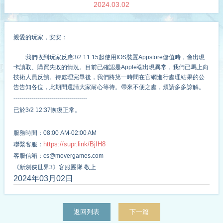
2024.03.02
親愛的玩家，安安：
我們收到玩家反應3/2 11:15起使用IOS裝置Appstore儲值時，會出現
卡讀取、購買失敗的情況。目前已確認是Apple端出現異常，我們已馬上向
技術人員反饋。待處理完畢後，我們將第一時間在官網進行處理結果的公
告告知各位，此期間還請大家耐心等待。帶來不便之處，煩請多多諒解。
-------------------------------------
已於3/2 12:37恢復正常。
服務時間：
08:00 AM-02:00 AM
https://supr.link/BjIH8
聯繫客服：
客服信箱：
cs@movergames.com
《新劍俠世界3》客服團隊
敬上
2024
年
03
月
02
日
返回列表
下一篇