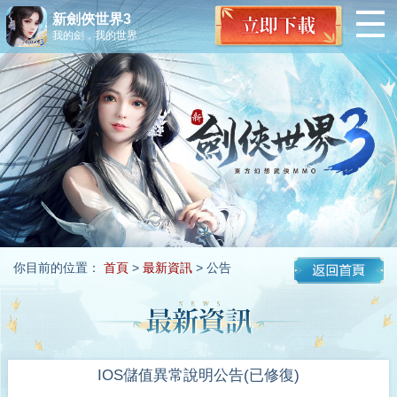
新劍俠世界3
我的劍，我的世界
你目前的位置：
首頁
>
最新資訊
> 公告
IOS儲值異常說明公告(已修復)