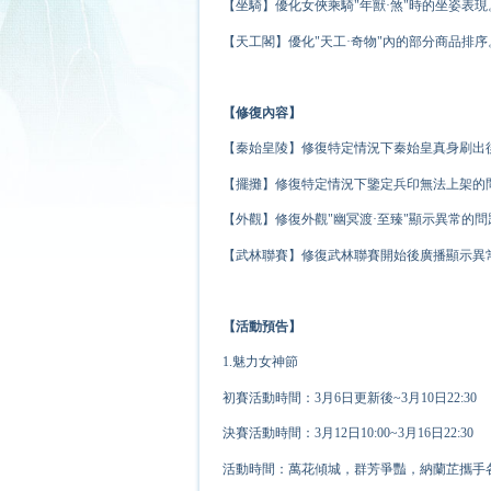
【坐騎】優化女俠乘騎"年獸·煞"時的坐姿表現
【天工閣】優化"天工·奇物"內的部分商品排序
【修復內容】
【秦始皇陵】修復特定情況下秦始皇真身刷出
【擺攤】修復特定情況下鑒定兵印無法上架的
【外觀】修復外觀"幽冥渡·至臻"顯示異常的問
【武林聯賽】修復武林聯賽開始後廣播顯示異
【活動預告】
1.魅力女神節
初賽活動時間：3月6日更新後~3月10日22:30
決賽活動時間：3月12日10:00~3月16日22:30
活動時間：萬花傾城，群芳爭豔，納蘭芷攜手