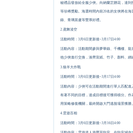
秘禮品發放給全服少俠。向納蘭芷贈花，達到
等珍稀獎勵。海選時間內前20名的女俠將在
錄、青璃當盧等豐厚好禮。
2.鳶舞淩空
活動時間：3月6日更新後~3月17日4:00
活動內容：活動期間參與夢華錄、千機樓、龍
他少俠進行交換，湊齊宣紙、竹子、顏料、綁
3.狼羊大作戰
活動時間：3月6日更新後~3月17日4:00
活動內容：少俠可在活動期間進行單人匹配進
有著不同的目標，達成目標後可獲得積分。作
用策略修復機關，最終開啟大門逃脫場景獲勝
4.雲遊百相
活動時間：3月6日更新後~3月16日4:00
活動內容：雲遊道人遊歷至臨安，在臨安城內