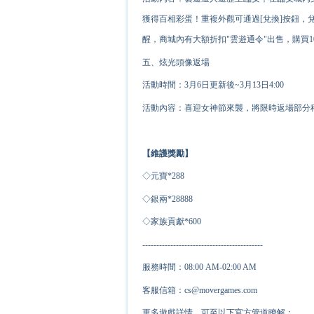
獲得百相彩蛋！重複外觀可通過
[兌換]按鈕
醒，商城內有大額折扣"雲遊通令"出售，購買
五、炫光頭像返場
活動時間：3月6日更新後~3月13日4:00
活動內容：喜迎女神節來襲，將限時返場部分
【維護獎勵】
◇元寶*
2
88
◇銀兩*
2
8888
◇家族貢獻*
6
00
-------------------------------------------
服務時間：08:00 AM-02:00 AM
客服信箱：cs@movergames.com
更多遊戲詳情，可至以下官方管道瞭解：