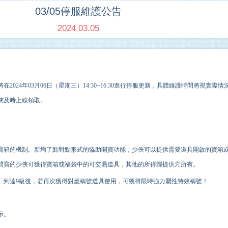
03/05停服維護公告
2024.03.05
在202
4
年
03
月
06
日（星期
三
）
14
:
3
0
~16
:
30
進行停服更新，具體維護時間將視實際情
俠及時上線領取。
寶箱的機制。新增了點對點形式的協助開寶功能，少俠可以提供需要道具開啟的寶箱
開寶的少俠可獲得寶箱或福袋中的可交易道具，其他的所得歸提供方所有。
）到達9級後，若再次獲得對應稱號道具使用，可獲得限時強力屬性特效稱號！
。
示。