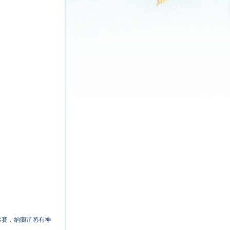
參賽，納蘭芷將有神