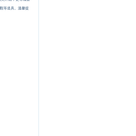
外觀等道具。溫馨提
！