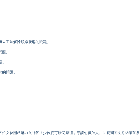
。
。
後未正常解除鎖線狀態的問題。
問題。
題。
常的問題。
各位女俠開啟魅力女神節！少俠們可贈花獻禮，守護心儀佳人。比賽期間支持納蘭芷