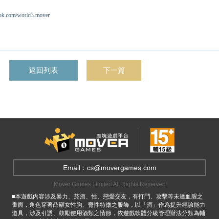
om/world3.mover
返回列表
下一篇
Email：cs@movergames.com
Mover Games Limited All Rights Reserved
■本遊戲內容涉及暴力、菸酒、性、戀愛交友，有打鬥、攻擊等未達血腥之
畫面，角色穿著凸顯女性胸、臀性特徵之服飾，以「酒」作為提升經驗能力
道具，涉及引誘、鼓勵使用酒類之情節，依遊戲軟體分級管理辦法分類為輔