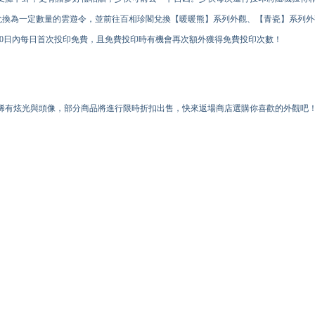
，兌換為一定數量的雲遊令，並前往百相珍閣兌換【暖暖熊】系列外觀、【青瓷】系列
10日內每日首次投印免費，且免費投印時有機會再次額外獲得免費投印次數！
稀有炫光與頭像，部分商品將進行限時折扣出售，快來返場商店選購你喜歡的外觀吧