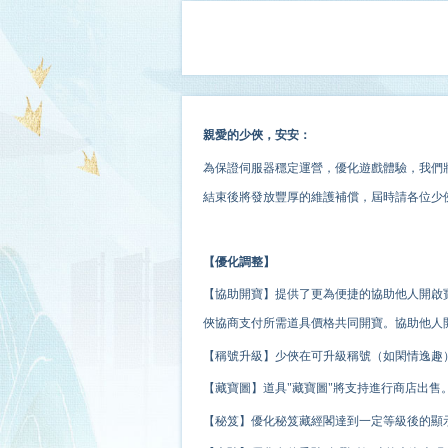
親愛的少俠，安安：
為保證伺服器穩定運營，優化遊戲體驗，我們將
結束後將發放豐厚的維護補償，屆時請各位少
【優化調整】
【協助開寶】提供了更為便捷的協助他人開啟
俠協商支付所需道具價格共同開寶。協助他人
【稱號升級】少俠在可升級稱號（如閑情逸趣
【藏寶圖】道具"藏寶圖"將支持進行商店出售
【秘笈】優化秘笈藏經閣達到一定等級後的顯