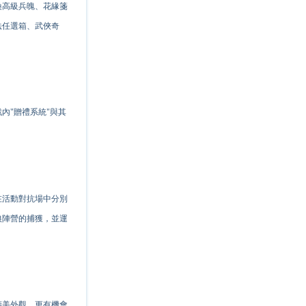
換高級兵魄、花緣箋
法任選箱、武俠奇
內"贈禮系統"與其
在活動對抗場中分別
狼陣營的捕獲，並運
精美外觀，更有機會