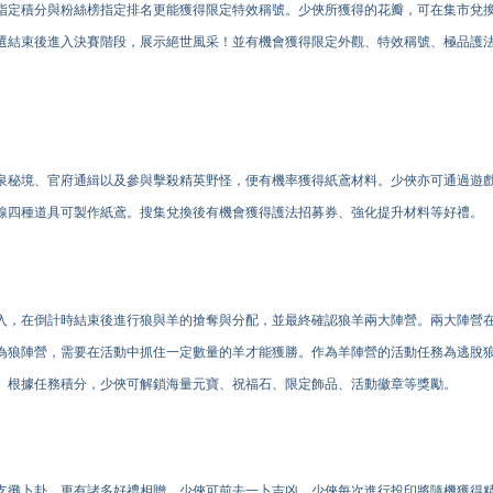
指定積分與粉絲榜指定排名更能獲得限定特效稱號。少俠所獲得的花瓣，可在集市兌
海選結束後進入決賽階段，展示絕世風采！並有機會獲得限定外觀、特效稱號、極品護
泉秘境、官府通緝以及參與擊殺精英野怪，便有
機
率獲得紙鳶材料。少俠亦可通過遊戲
線四種道具可製作紙鳶。搜集兌換後有機會獲得護法招募券、強化提升材料等好禮。
入，在倒計時結束後進行狼與羊的搶奪與分配，並最終確認狼羊兩大陣營。兩大陣營
為狼陣營，需要在活動中抓住一定數量的羊才能獲勝。作為羊陣營的活動任務為逃脫
。根據任務積分，少俠可解鎖海量元寶、祝福石、限定飾品、活動徽章等獎勵。
支攤卜卦，更有諸多好禮相贈，少俠可前去
一卜吉凶
。少俠每次進行投印將隨機獲得