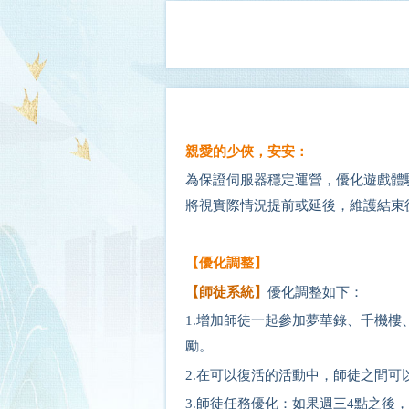
親愛的少俠，安安：
為保證伺服器穩定運營，優化遊戲體
將視實際情況提前或延後，維護結束
【優化調整】
【師徒系統】
優化調整如下：
1.增加師徒一起參加夢華錄、千機
勵。
2.在可以復活的活動中，師徒之間
3.師徒任務優化：如果週三4點之