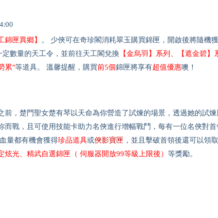
:00
工錦匣異鄉】
。 少俠可在奇珍閣消耗翠玉購買錦匣，開啟後將隨機
一定數量的天工令，並前往天工閣兌換
【金烏羽】系列、【遮金碧】
勞累"
等道具。 溫馨提醒，購買
前5個
錦匣將享有
超值優惠
噢！
之前，楚門聖女楚有琴以天命為你營造了試煉的場景，透過她的試煉
你而戰，且可使用技能卡助力名俠進行增幅戰鬥，每有一位名俠對首
定血量都有機會獲得
珍品道具
或
俠影寶匣
，並且擊破首領後還可以領
定炫光、精武自選錦匣（ 伺服器開放99等級上限後）
等獎勵。