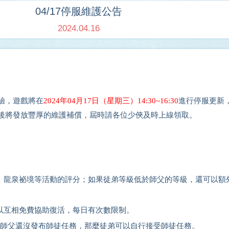
04/17停服維護公告
2024.04.16
驗
，
遊戲
將在
202
4
年
04
月
17
日（星期
三
）
14
:
3
0
~16
:
30
進行停服更新
後將發放豐厚的維護補償，屆時請各位少俠及時上線領取。
樓、龍泉祕境等活動的評分；如果徒弟等級低於師父的等級，還可以額
可以互相免費協助復活，每日有次數限制。
後，師父還沒發布師徒任務，那麼徒弟可以自行接受師徒任務。