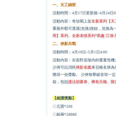
一、天工錦匣
活動時間：4月17日更新後~4月24日04
活動內容：奇珍閣上架
全新系列【天
重複外觀可透過[兌換]按鈕，兌換為
周
】系列、全新表情系列"萌趣 江湖-
二、俠影共戰
活動時間：4月19日~5月1日4:00
活動內容：在面對皇陵內的重重危機
少俠可以消耗
俠影名鑑
來召喚名俠為
獲得一份獎勵。 少俠每擊破首領一
箱，包括
護法招募券、稀有兵魄、限
【維護獎勵】
◇元寶*
2
88
◇銀兩*
2
8888