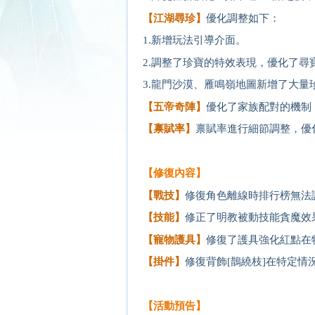
【江湖尋珍】
優化調整如下：
1.新增玩法引導介面。
2.調整了珍寶的特效表現，優化了尋
3.龍門沙漠、雁鳴嶺地圖新增了大量
【五帝奇陣】
優化了家族配對的機制
【禀賦率】
禀賦率進行細節調整，優
【修復內容】
【戰技】
修復角色離線時排行榜無法
【技能】
修正了明教被動技能貪魔效
【寵物護具】
修復了護具強化紅點在
【掛件】
修復背飾[鵲繞枝]在特定情
【活動預告】