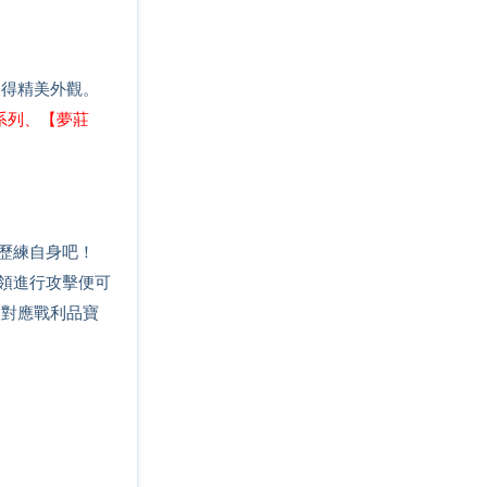
獲得精美外觀。
系列、【夢莊
歷練自身吧！
領進行攻擊便可
取對應戰利品寶