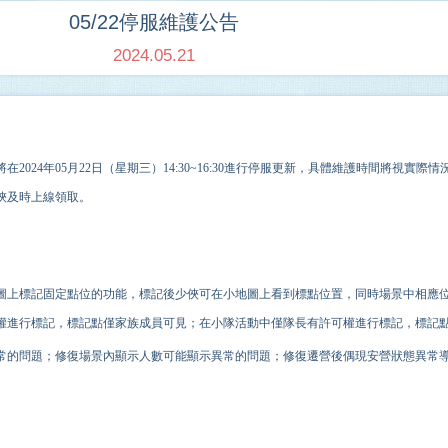
05/22停服維護公告
2024.05.21
將在
2024
年
05
月
22
日（星期
三
）
14
:
3
0
~16
:
30
進行停服更新，具體維護時間將視實際情
俠及時上線領取。
圖上標記固定點位的功能，標記後少俠可在小地圖上看到標點位置，同時場景中相應
權進行標記，標記點僅家族成員可見；在小隊活動中僅隊長有許可權進行標記，標記
常的問題；修復場景內顯示人數可能顯示異常的問題；修復遷營後偶現安營狀態異常