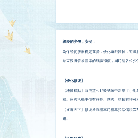
親愛的少俠，安安：
為保證伺服器穩定運營，優化遊戲體驗
，
遊戲
結束後將發放豐厚的維護補償，屆時請各位少
【優化修復】
【地圖標點】白虎堂和野競試煉中新增了小地
標。家族活動中僅有族長
、
副族
、
指揮有許可
【逐鹿天下】修復放置糧車時糧草扣除偶現異
題。