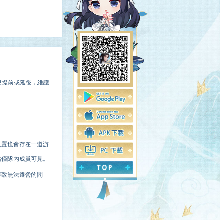
況提前或延後，維護
位置也會存在一道游
點僅隊內成員可見。
導致無法遷營的問