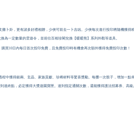
支攤卜卦，更有諸多好禮相贈，少俠可前去一卜吉凶。少俠每次進行投印將隨機獲得
，兌換為一定數量的雲遊令，並前往百相珍閣兌換【暖暖熊】系列外觀等道具。
，購買10日內每日首次投印免費，且免費投印時有機會再次額外獲得免費投印次數！
過程中獲得銀兩、玄晶、家族貢獻、珍稀材料等驚喜獎勵。每擲一次骰子，增加一點
0時到達終點，必定獲得大獎遊園寶匣。達到指定通關次數，還能獲得護法招募券、高級