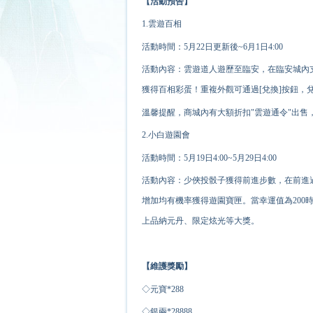
【活動預告】
1.雲遊百相
活動時間：5月22日更新後~6月1日4:00
活動內容：雲遊道人遊歷至臨安，在臨安城內
獲得百相彩蛋！重複外觀可通過[兌換]按鈕
溫馨提醒，商城內有大額折扣"雲遊通令"出售
2.小白遊園會
活動時間：5月19日4:00~5月29日4:00
活動內容：少俠投骰子獲得前進步數，在前進
增加均有
機率
獲得遊園寶匣。當幸運值為20
上品納元丹、限定炫光等大獎。
【維護獎勵
】
◇元寶*
2
88
◇銀兩*
2
8888