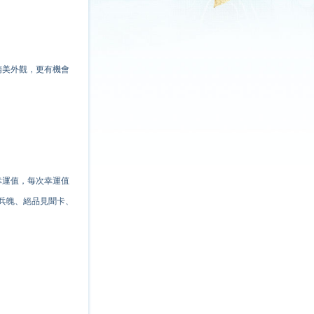
精美外觀，更有機會
幸運值，每次幸運值
兵魄、絕品見聞卡、