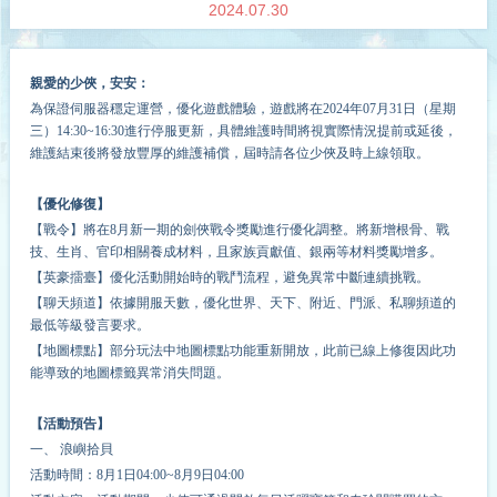
2024.07.30
親愛的少俠，安安：
為保證伺服器穩定運營，優化遊戲體驗
，
遊戲
將在
2024
年
07
月
31
日（星期
三
）
14
:
3
0
~16
:
30
進行停服更新，具體維護時間將視實際情況提前或延後，
維護結束後將發放豐厚的維護補償，屆時請各位少俠及時上線領取。
【優化修復】
【戰令】將在8月新一期的劍俠戰令獎勵進行優化調整。將新增根骨、戰
技、生肖、官印相關養成材料，且家族貢獻值、銀兩等材料獎勵增多。
【英豪擂臺】優化活動開始時的戰鬥流程，避免異常中斷連續挑戰。
【聊天頻道】依據開服天數，優化世界、天下、附近、門派、私聊頻道的
最低等級發言要求。
【地圖標點】部分玩法中地圖標點功能重新開放，此前已線上修復因此功
能導致的地圖標籤異常消失問題。
【活動預告】
一、 浪嶼拾貝
活動時間：8月1日04:00~8月9日04:00