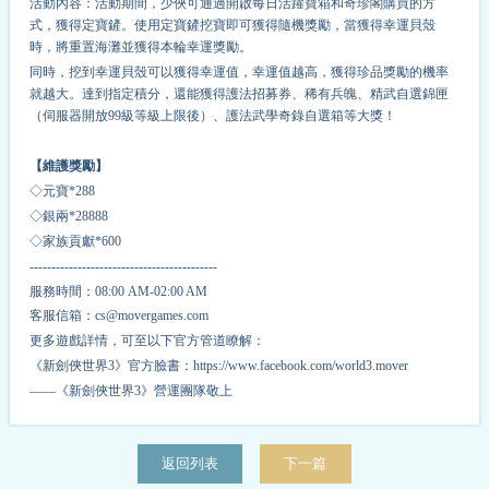
活動內容：活動期間，少俠可通過開啟每日活躍寶箱和奇珍閣購買的方
式，獲得定寶鏟。使用定寶鏟挖寶即可獲得隨機獎勵，當獲得幸運貝殼
時，將重置海灘並獲得本輪幸運獎勵。
同時，挖到幸運貝殼可以獲得幸運值，幸運值越高，獲得珍品獎勵的
機率
就越大。達到指定積分，還能獲得護法招募券、稀有兵魄、精武自選錦匣
（伺服器開放99級等級上限後）、護法武學奇錄自選箱等大獎！
【維護獎勵
】
◇元寶*
2
88
◇銀兩*
2
8888
◇家族貢獻*
6
00
-------------------------------------------
服務時間：08:00 AM-02:00 AM
客服信箱：cs@movergames.com
更多遊戲詳情，可至以下官方管道瞭解：
《新劍俠世界3》官方臉書：https://www.facebook.com/world3.mover
——《新劍俠世界3》營運團隊敬上
返回列表
下一篇