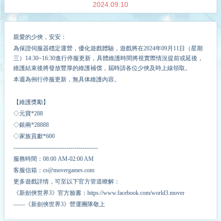
2024.09.10
親愛的少俠，安安：
為保證伺服器穩定運營，優化遊戲體驗
，
遊戲
將在
2024
年
09
月
11
日（星期
三
）
14
:
3
0
~16
:
30
進行停服更新，具體維護時間將視實際情況提前或延後，
維護結束後將發放豐厚的維護補償，屆時請各位少俠及時上線領取。
本週為例行停服更新，無具体維護內容。
【維護獎勵
】
◇元寶*
2
88
◇銀兩*
2
8888
◇家族貢獻*
6
00
-------------------------------------------
服務時間：08:00 AM-02:00 AM
客服信箱：cs@movergames.com
更多遊戲詳情，可至以下官方管道瞭解：
《新劍俠世界3》官方臉書：https://www.facebook.com/world3.mover
——《新劍俠世界3》營運團隊敬上