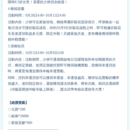
限時8.5折出售！喜愛的少俠切勿錯過！
4.種福迎慶
活動時間：9月28日4:00~10月12日4:00
活動內容：少俠可在家族領地，種植專屬祈願花迎節假日，呼朋喚友一起
每日澆水守護祈願花成長，待到10月9日祈願花成熟之時，即可根據祈願花
生長進度領取超多元寶、限定外觀！共建家族共進，更有機會獲得限時戰
標外觀獎勵！
5.浪嶼拾貝
活動時間：10月1日4:00~10月9日4:00
活動內容：活動期間，少俠可通過開啟每日活躍寶箱和奇珍閣購買的方
式，獲得定寶鏟。使用定寶鏟挖寶即可獲得隨機獎勵，當獲得幸運貝殼
時，將重置海灘並獲得本輪幸運獎勵。
同時，挖到幸運貝殼可以獲得幸運值，幸運值越高，獲得珍品獎勵的機率
就越大。達到指定積分，還能獲得護法招募券、稀有兵魄、精武自選錦匣
（伺服器開放99級等級上限後）、護法武學奇錄自選箱等大獎！
【維護獎勵
】
◇元寶*
2
88
◇銀兩*
2
8888
◇家族貢獻*
6
00
-------------------------------------------