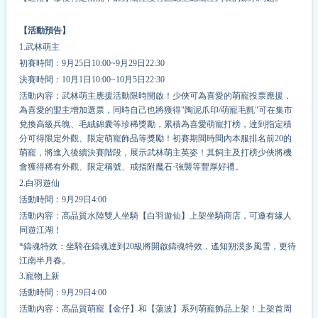
【活動預告】
1.武林萌主
初賽時間：9月25日10:00~9月29日22:30
決賽時間：10月1日10:00~10月5日22:30
活動內容：武林萌主應援活動限時開啟！少俠可為喜愛的萌寵投票應援，
為喜愛的盟主增加選票，同時自己也將獲得"陶泥爪印/萌寵毛氈"可在集市
兌換高級兵魄、毛絨錦囊等珍稀獎勵，累積為喜愛萌寵打榜，達到指定積
分可得限定外觀、限定萌寵飾品等獎勵！初賽期間時間內本服排名前20的
萌寵，將進入後續決賽階段，展示武林萌主英姿！其飼主及打榜少俠將機
會獲得稀有外觀、限定稱號、戒指附魔石·強襲等豐厚好禮。
2.白羽遊仙
活動時間：9月29日4:00
活動內容：高品質水陸雙人坐騎【白羽遊仙】上架坐騎商店，可邀有緣人
同遊江湖！
*鑄魂特效：坐騎在鑄魂達到20級將開啟鑄魂特效，遙知朔漠多風雪，更待
江南半月春。
3.寵物上新
活動時間：9月29日4:00
活動內容：高品質萌寵【金仔】和【蕩波】系列萌寵飾品上架！上架首周