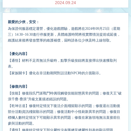
2024.09.24
親愛的少俠，安安：
為保證伺服器穩定運營，優化遊戲體驗
，
遊戲
將在
2024
年
09
月
25
日（星期
三
）
14
:
3
0
~16
:
30
進行停服更新，具體維護時間將視實際情況提前或延後，
維護結束後將發放豐厚的維護補償，屆時請各位少俠及時上線領取。
【優化內容】
【通悟】材料不足而無法升級時，點擊升級按鈕將直接彈出快速獲取列
表。
【家族關卡】優化在非活動期間對話活動NPC時的介面顯示。
【修復內容】
【技能】修復段氏門派戰鬥時偶現觸發技能狀態異常的問題；修復天王"破
浪千疊·疊浪"升級文案描述錯誤的問題。
【乾坤古道】修復特定情況下復活介面殘留顯示的問題；修復退出活動後
部分活動資訊殘留顯示的問題；修復活動中小怪刷新異常的問題；修復目
標欄人數特定情況下可能顯示異常的問題；修復在家族領地無法直接前往
參與活動的問題。
【通悟】修復特定情況下部分屬性沒有匯總至總屬性列表的顯示問題。