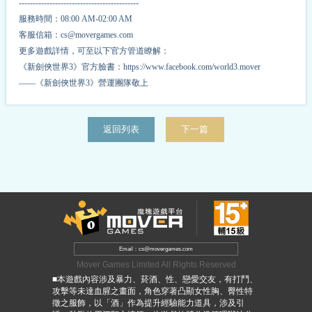
-------------------------------------------
服務時間：08:00 AM-02:00 AM
客服信箱：cs@movergames.com
更多遊戲詳情，可至以下官方管道瞭解：
《新劍俠世界3》官方臉書：https://www.facebook.com/world3.mover
——《新劍俠世界3》營運團隊敬上
返回列表
下一篇
Email：cs@movergames.com
Mover Games Limited All Rights Reserved
■本遊戲內容涉及暴力、菸酒、性、戀愛交友，有打鬥、
攻擊等未達血腥之畫面，角色穿著凸顯女性胸、臀性特
徵之服飾，以「酒」作為提升經驗能力道具，涉及引