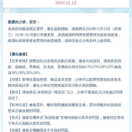
2024.11.12
親愛的少俠，安安：
為保證伺服器穩定運營，優化遊戲體驗，遊戲將在2024年
11
月
13
日（星期
三）14:30~16:30進行停服更新，具體維護時間將視實際情況提前或延後，
維護結束後將發放豐厚的維護補償，屆時請各位少俠及時上線領取。
【優化修復】
【五帝奇陣】調整該玩法各戰區的劃分範圍；修改分組規則，僅保留前四
組，巔峰組、爭鋒組、兵戈組、英勇組比例分別由15%/15%/20%/25%修改
為30%/30%/20%/20%。
【預覽】新增自選箱預覽、飾品道具預覽，少俠可以點擊預覽按鈕查看具
體內容或試穿；優化少俠在預覽後返回原活動介面的體驗。
【商店】增加商店-休閒商店-"煙花坊"入口，少俠可通過此入口快速訪問煙
花坊了。
【乾坤古道】修復震卦、離卦期間據點歸屬易主後，震卦和離卦的負面狀
態未正確改變的問題。
【奇兵】修復玄機奇兵"魚韻悠揚"至臻特效顯示異常的問題；修復特定情況
下奇兵介面顯示異常的問題。
【技能】修復玄機觸發技不生效的問題。