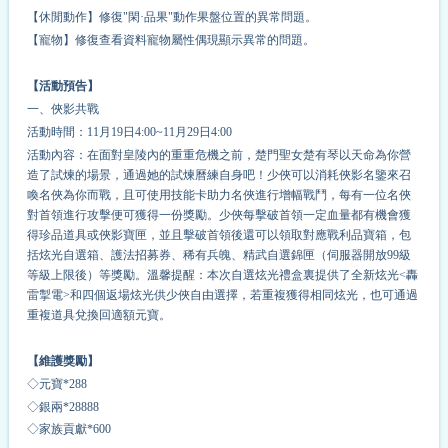
【休閒動作】修復"閑·品果"動作果盤位置的異常問題。
【寵物】修復查看資料寵物屬性偶現顯示異常的問題。
【活動預告】
一、俠影共戰
活動時間：11月19日4:00~11月29日4:00
活動內容：在面對皇陵內的重重危機之前，楚門聖女楚有琴以天命為你營
造了試煉的場景，通過她的試煉曆練自身吧！少俠可以消耗俠影名鑒來召
喚名俠為你而戰，且可使用技能卡助力名俠進行增幅戰鬥，每有一位名俠
對首領進行攻擊便可獲得一份獎勵。少俠每擊破首領一定血量都有機會獲
得珍品道具或俠影寶匣，並且擊破首領後還可以領取對應戰利品寶箱，包
括炫光自選箱、護法招募券、稀有兵魄、精武自選錦匣（伺服器開放99級
等級上限後）等獎勵。溫馨提醒：本次自選炫光禮盒裏提供了全新炫光<轟
雷掣電>和四個返場炫光供少俠自由選擇，若重複獲得相同炫光，也可通過
重複道具兌換回適額元寶。
【維護獎勵】
◇元寶*288
◇銀兩*28888
◇家族貢獻*600