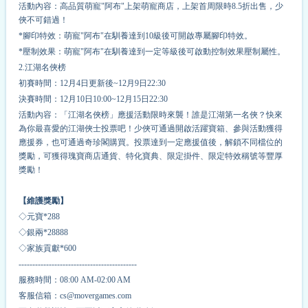
活動內容：高品質萌寵"阿布"上架萌寵商店，上架首周限時8.5折出售，少
俠不可錯過！
*腳印特效：萌寵"阿布"在馴養達到10級後可開啟專屬腳印特效。
*壓制效果：萌寵"阿布"在馴養達到一定等級後可啟動控制效果壓制屬性。
2.江湖名俠榜
初賽時間：12月4日更新後~12月9日22:30
決賽時間：12月10日10:00~12月15日22:30
活動內容：「江湖名俠榜」應援活動限時來襲！誰是江湖第一名俠？快來
為你最喜愛的江湖俠士投票吧！少俠可通過開啟活躍寶箱、參與活動獲得
應援券，也可通過奇珍閣購買。投票達到一定應援值後，解鎖不同檔位的
獎勵，可獲得瑰寶商店通貨、特化寶典、限定掛件、限定特效稱號等豐厚
獎勵！
【維護獎勵】
◇元寶*288
◇銀兩*28888
◇家族貢獻*600
-------------------------------------------
服務時間：08:00 AM-02:00 AM
客服信箱：cs@movergames.com