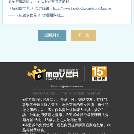
更多遊戲詳情，可至以下官方管道瞭解：
《新劍俠世界3》官方臉書：https://www.facebook.com/world3.mover
——《新劍俠世界3》營運團隊敬上
返回列表
下一篇
Email：cs@movergames.com
Mover Games Limited All Rights Reserved
■本遊戲內容涉及暴力、菸酒、性、戀愛交友，有打鬥、
攻擊等未達血腥之畫面，角色穿著凸顯女性胸、臀性特
徵之服飾，以「酒」作為提升經驗能力道具，涉及引
誘、鼓勵使用酒類之情節，依遊戲軟體分級管理辦法分
類為輔15級，15歲以上之人始得使用。
■本遊戲為免費使用，遊戲內另提供購買虛擬遊戲幣、物
品等付費服務。