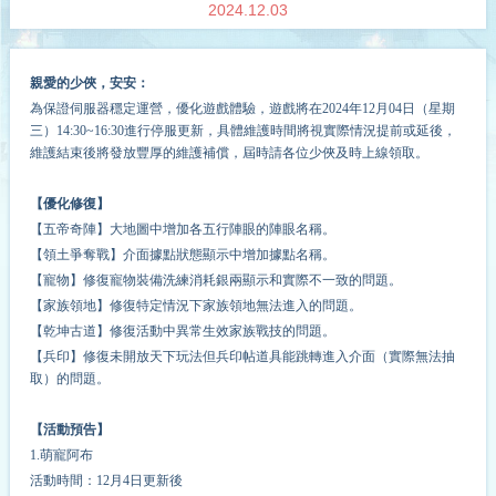
2024.12.03
親愛的少俠，安安：
為保證伺服器穩定運營，優化遊戲體驗，遊戲將在2024年
12
月
04
日（星期
三）14:30~16:30進行停服更新，具體維護時間將視實際情況提前或延後，
維護結束後將發放豐厚的維護補償，屆時請各位少俠及時上線領取。
【優化修復】
【五帝奇陣】大地圖中增加各五行陣眼的陣眼名稱。
【領土爭奪戰】介面據點狀態顯示中增加據點名稱。
【寵物】修復寵物裝備洗練消耗銀兩顯示和實際不一致的問題。
【家族領地】修復特定情況下家族領地無法進入的問題。
【乾坤古道】修復活動中異常生效家族戰技的問題。
【兵印】修復未開放天下玩法但兵印帖道具能跳轉進入介面（實際無法抽
取）的問題。
【活動預告】
1.萌寵阿布
活動時間：12月4日更新後