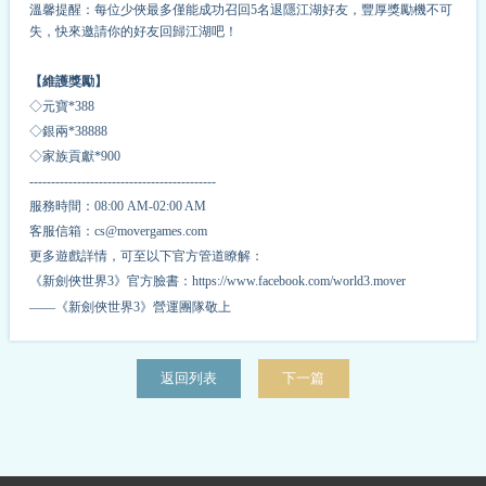
溫馨提醒：每位少俠最多僅能成功召回5名退隱江湖好友，豐厚獎勵機不可
失，快來邀請你的好友回歸江湖吧！
【維護獎勵】
◇元寶*
3
88
◇銀兩*
3
8888
◇家族貢獻*
9
00
-------------------------------------------
服務時間：08:00 AM-02:00 AM
客服信箱：cs@movergames.com
更多遊戲詳情，可至以下官方管道瞭解：
《新劍俠世界3》官方臉書：https://www.facebook.com/world3.mover
——《新劍俠世界3》營運團隊敬上
返回列表
下一篇