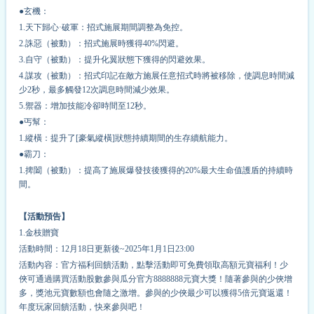
●玄機：
1.天下歸心·破軍：招式施展期間調整為免控。
2.誅惡（被動）：招式施展時獲得40%閃避。
3.自守（被動）：提升化翼狀態下獲得的閃避效果。
4.謀攻（被動）：招式印記在敵方施展任意招式時將被移除，使調息時間減
少2秒，最多觸發12次調息時間減少效果。
5.禦器：增加技能冷卻時間至12秒。
●丐幫：
1.縱橫：提升了[豪氣縱橫]狀態持續期間的生存續航能力。
●霸刀：
1.
捭闔（被動）：提高了施展爆發技後獲得的20%最大生命值護盾的持續時
間。
【活動預告】
1.金枝贈寶
活動時間：12月18日更新後~2025年1月1日23:00
活動內容：官方福利回饋活動，點擊活動即可免費領取高額元寶福利！少
俠可通過購買活動股數參與瓜分官方8888888元寶大獎！隨著參與的少俠增
多，獎池元寶數額也會隨之激增。參與的少俠最少可以獲得5倍元寶返還！
年度玩家回饋活動，快來參與吧！