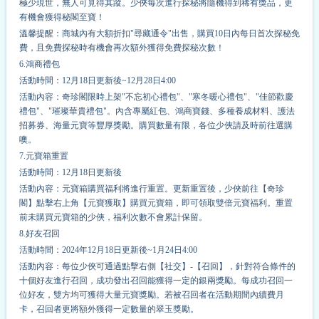
極少現世，無人可覓得其蹤。少俠每次進行探秘將隨機得到稀有獎品，更
有機會獲得秘閣至寶！
溫馨提醒：商城內有大額折扣"尋藏通令"出售，購買10日內每日首次探秘免
費，且免費探秘時有機會再次額外獲得免費探秘次數！
6
.鴻商禮包
活動時間：12月18日更新後~12月28日4:00
活動內容：奇珍閣限時上架"不忘初心禮包"、"寒冬暖心禮包"、"佳節歡慶
禮包"、"璀璨華貴禮包"。內含專屬紅包、鴻商寶錢、多種養成材料、護法
招募券、海量元寶等豐厚獎勵。購買數量有限，各位少俠請及時前往選購
噢。
7
.元寶箱重置
活動時間：12月18日更新後
活動內容：元寶箱購買福利將進行重置。更新重置後，少俠前往【奇珍
閣】點擊右上角【元寶獲取】購買元寶箱，即可領取雙倍元寶福利。重置
前未購買元寶箱的少俠，福利次數不會累計保留。
8
.好友召回
活動時間：2024年12月18日更新後~1月24日4:00
活動內容：每位少俠可通過點擊右側【社交】-【召回】，針對符合條件的
十個好友進行召回，成功發出召回能獲得一定的銀兩獎勵。每成功召回一
位好友，雙方均可獲得大量元寶獎勵。若被召回者在活動期間內續費月
卡，召回者更將額外獲得一定數量的翠玉獎勵。