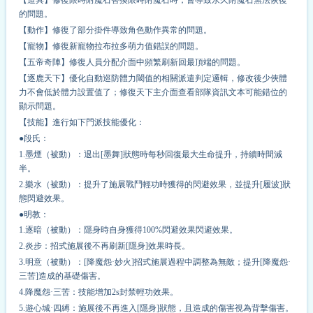
的問題。
【動作】修復了部分掛件導致角色動作異常的問題。
【寵物】修復新寵物拉布拉多萌力值錯誤的問題。
【五帝奇陣】修復人員分配介面中頻繁刷新回最頂端的問題。
【逐鹿天下】優化自動巡防體力閾值的相關派遣判定邏輯，修改後少俠體
力不會低於體力設置值了；修復天下主介面查看部隊資訊文本可能錯位的
顯示問題。
【技能】進行如下門派技能優化：
●段氏：
1.墨煙（被動）：退出[墨舞]狀態時每秒回復最大生命提升，持續時間減
半。
2.樂水（被動）：提升了施展戰鬥輕功時獲得的閃避效果，並提升[履波]狀
態閃避效果。
●明教：
1.逐暗（被動）：隱身時自身獲得100%閃避效果閃避效果。
2.炎步：招式施展後不再刷新[隱身]效果時長。
3.明意（被動）：[降魔怨·妙火]招式施展過程中調整為無敵；提升[降魔怨·
三苦]造成的基礎傷害。
4.降魔怨·三苦：技能增加2s封禁輕功效果。
5.遊心城·四縛：施展後不再進入[隱身]狀態，且造成的傷害視為背擊傷害。