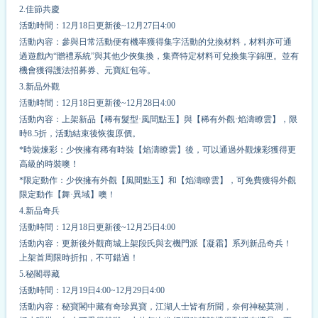
2.
佳節共慶
活動時間：12月18日更新後~12月27日4:00
活動內容：參與日常活動便有
機率
獲得集字活動的兌換材料，材料亦可通
過遊戲內“贈禮系統”與其他少俠集換，集齊特定材料可兌換集字錦匣。並有
機會獲得護法招募券、元寶紅包等。
3
.新品外觀
活動時間：12月18日更新後~12月28日4:00
活動內容：上架新品【稀有髮型·風間點玉】與【稀有外觀·焰濤瞭雲】，限
時8.5折，活動結束後恢復原價。
*時裝煉彩：少俠擁有稀有時裝【焰濤瞭雲】後，可以通過外觀煉彩獲得更
高級的時裝噢！
*限定動作：少俠擁有外觀【風間點玉】和【焰濤瞭雲】，可免費獲得外觀
限定動作【舞·異域】噢！
4
.新品奇兵
活動時間：12月18日更新後~12月25日4:00
活動內容：
更新後
外觀商城上架段氏與玄機門派【凝霜】系列新品奇兵！
上架首周限時折扣，不可錯過！
5
.秘閣尋藏
活動時間：12月19日4:00~12月29日4:00
活動內容：秘寶閣中藏有奇珍異寶，江湖人士皆有所聞，奈何神秘莫測，