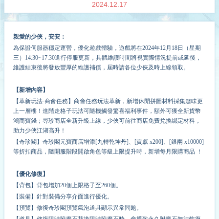
2024.12.17
親愛的少俠，安安：
為保證伺服器穩定運營，優化遊戲體驗，遊戲將在2024年
12
月
18
日（星期
三）14:30~1
7
:30進行停服更新，具體維護時間將視實際情況提前或延後，
維護結束後將發放豐厚的維護補償，屆時請各位少俠及時上線領取。
【新增內容】
【革新玩法-商會任務】商會任務玩法革新，新增休閒拼圖材料採集趣味更
上一層樓！進階走格子玩法可隨機觸發驚喜福利事件，額外可獲全新貨幣
鴻商寶錢；尋珍商店全新升級上線，少俠可前往商店免費兌換綁定材料，
助力少俠江湖高升！
【奇珍閣】奇珍閣元寶商店增添[九轉乾坤丹]、[貢獻 x200]、[銀兩 x10000]
等折扣商品，隨開服階段開啟角色等級上限提升時，新增每月限購商品 ！
【優化修復】
【背包】背包增加20個上限格子至260個。
【裝備】針對裝備分享介面進行優化。
【預覽】修復奇珍閣預覽氣泡道具顯示異常問題。
【道具】修復限時附魔石替換限時附魔石時，會導致永久附魔石無法恢復