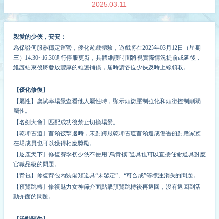
2025.03.11
親愛的少俠，安安：
為保證伺服器穩定運營，優化遊戲體驗，遊戲將在
2
02
5
年
03
月
12
日（星期
三）14:30~1
6
:30進行停服更新，具體維護時間將視實際情況提前或延後，
維護結束後將發放豐厚的維護補償，屆時請各位少俠及時上線領取。
【優化修復】
【屬性】稟賦率場景查看他人屬性時，顯示頭銜壓制強化和頭銜控制削弱
屬性。
【名劍大會】匹配成功後禁止切換場景。
【乾坤古道】首領被擊退時，未對跨服乾坤古道首領造成傷害的對應家族
在場成員也可以獲得相應獎勵。
【逐鹿天下】修復賽季初少俠不使用“烏青襆”道具也可以直接任命道具對應
官職品級的問題。
【背包】修復背包內裝備類道具“未鑒定”、“可合成”等標注消失的問題。
【預覽跳轉】修復魅力女神節介面點擊預覽跳轉後再返回，沒有返回到活
動介面的問題。
【活動預告】