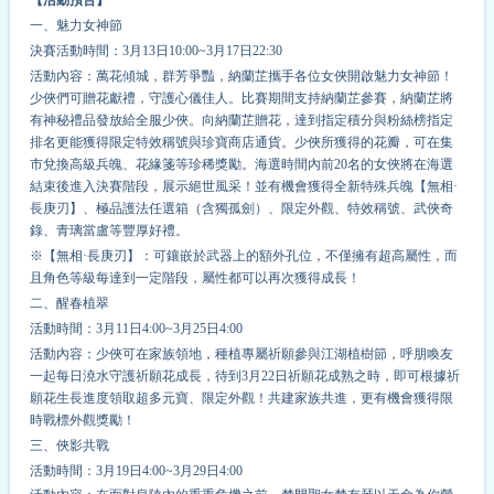
一、魅力女神節
決賽活動時間：3月13日10:00~3月17日22:30
活動內容：萬花傾城，群芳爭豔，納蘭芷攜手各位女俠開啟魅力女神節！
少俠們可贈花獻禮，守護心儀佳人。比賽期間支持納蘭芷參賽，納蘭芷將
有神秘禮品發放給全服少俠。向納蘭芷贈花，達到指定積分與粉絲榜指定
排名更能獲得限定特效稱號與珍寶商店通貨。少俠所獲得的花瓣，可在集
市兌換高級兵魄、花緣箋等珍稀獎勵。海選時間內前20名的女俠將在海選
結束後進入決賽階段，展示絕世風采！並有機會獲得全新特殊兵魄【無相·
長庚刃】、極品護法任選箱（含獨孤劍）、限定外觀、特效稱號、武俠奇
錄、青璃當盧等豐厚好禮。
※【無相·長庚刃】：可鑲嵌於武器上的額外孔位，不僅擁有超高屬性，而
且角色等級每達到一定階段，屬性都可以再次獲得成長！
二、醒春植翠
活動時間：3月11日4:00~3月25日4:00
活動內容：少俠可在家族領地，種植專屬祈願參與江湖植樹節，呼朋喚友
一起每日澆水守護祈願花成長，待到3月22日祈願花成熟之時，即可根據祈
願花生長進度領取超多元寶、限定外觀！共建家族共進，更有機會獲得限
時戰標外觀獎勵！
三、俠影共戰
活動時間：3月19日4:00~3月29日4:00