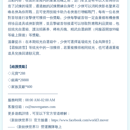
活動內容：在面對皇陵內的重重危機之前，楚門聖女楚有琴以天命為你營
造了試煉的場景，通過她的試煉曆練自身吧！少俠可以消耗俠影名鑒來召
喚名俠為你而戰，且可使用技能卡助力名俠進行增幅戰鬥，每有一位名俠
對首領進行攻擊便可獲得一份獎勵。少俠每擊破首領一定血量都有機會獲
得珍品道具或俠影寶匣，並且擊破首領後還可以領取對應戰利品寶箱，包
括炫光自選箱、護法招募券、稀有兵魄、精武自選錦匣（伺服器開放99級
等級上限後）等獎勵。
溫馨提示：在本期炫光自選箱中，少俠可選擇返場炫光【金烏降世】、
【霜狼踏雪】等炫光中的一項獲得，若重複獲得相同炫光，也可通過重複
道具兌換回適額元寶。
【維護獎勵】
◇元寶*
2
88
◇銀兩*
2
8888
◇家族貢獻*
6
00
-------------------------------------------
服務時間：08:00 AM-02:00 AM
客服信箱：cs@movergames.com
更多遊戲詳情，可至以下官方管道瞭解：
《新劍俠世界3》官方臉書：https://www.facebook.com/world3.mover
——《新劍俠世界3》營運團隊敬上