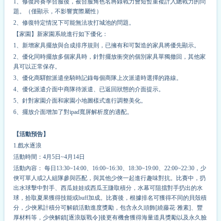
1、修復跨賽季合服後，被合服角色名將錄戰力會短暫重複計入總戰力的問
題。（僅顯示，不影響實際屬性）
2、修復特定情況下可能無法攻打城池的問題。
【家園】新家園系統進行如下優化：
1、新增家具擺放與合成排序規則，已擁有和可製造的家具將優先顯示。
2、優化同時擺放多個家具時，針對擺放衝突的個別家具單獨撤回，其他家
具可以正常保存。
3、優化商驛館派遣坐騎時記錄每個商隊上次派遣時選擇的路線。
4、優化派遣介面中商隊待派遣、已返回狀態的介面提示。
5、針對家園介面和家園小地圖樣式進行調整美化。
6、擺放介面增加了對ipad寬屏解析度的適配。
【活動預告】
1.戲水逐浪
活動時間：4月5日~4月14日
活動內容： 每日13:30~14:00、16:00~16:30、18:30~19:00、22:00~22:30，少
俠可單人或2人組隊參與匹配，與其他少俠一起進行趣味對抗。比賽中，扔
出水球擊中對手、西瓜娃娃或西瓜王賺取積分，水幕可阻擋對手扔出的水
球，拾取夏果獲得技能或buff加成。比賽後，根據排名可獲得不同的貝殼積
分，少俠累計積分可解鎖活動進度獎勵，包含永久頭飾[繞藤花·雅素]、豐
厚材料等，少俠解鎖[逐浪版戰令]後更有機會獲得海量道具獎勵以及永久臉