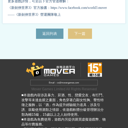
更多遊戲詳情，可至以下官方管道瞭解：
《新劍俠世界3》官方臉書：https://www.facebook.com/world3.mover
——《新劍俠世界3》營運團隊敬上
返回列表
下一篇
Email：cs@movergames.com
Mover Games Limited All Rights Reserved
■本遊戲內容涉及暴力、菸酒、性、戀愛交友，有打鬥、
攻擊等未達血腥之畫面，角色穿著凸顯女性胸、臀性特
徵之服飾，以「酒」作為提升經驗能力道具，涉及引
誘、鼓勵使用酒類之情節，依遊戲軟體分級管理辦法分
類為輔15級，15歲以上之人始得使用。
■本遊戲為免費使用，遊戲內另提供購買虛擬遊戲幣、物
品等付費服務。