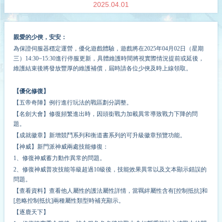
2025.04.01
親愛的少俠，安安：
為保證伺服器穩定運營，優化遊戲體驗，遊戲將在
2
02
5
年
04
月
02
日（星期
三
）14:30~1
5
:30進行停服更新，具體維護時間將視實際情況提前或延後，
維護結束後將發放豐厚的維護補償，屆時請各位少俠及時上線領取。
【優化修復】
【五帝奇陣】例行進行玩法的戰區劃分調整。
【名劍大會】修復頻繁進出時，因頭銜戰力加載異常導致戰力下降的問
題。
【成就徽章】新增競鬥系列和衡道書系列的可升級徽章預覽功能。
【神威】新門派神威兩處技能修復：
1、修復神威蓄力動作異常的問題。
2、修復神威普攻技能等級超過10級後，技能效果異常以及文本顯示錯誤的
問題。
【查看資料】查看他人屬性的護法屬性詳情，當羈絆屬性含有[控制抵抗]和
[忽略控制抵抗]兩種屬性類型時補充顯示。
【逐鹿天下】