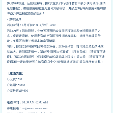
飾[碧海蝶願]。活動結束時，[戲水逐浪]排行榜排名前10的少俠可獲得[閒情
逸趣]稱號，繼續使用稱號道具還可升級稱號，升級至9級時再使用可獲得限
時強力特效稱號[閒情雅致]！
2.浪嶼拾貝
活動時間：4月1日04:00~4月9日04:00
活動內容：活動期間，少俠可通過開啟每日活躍寶箱和奇珍閣購買的方
式，獲得定寶鏟。使用定寶鏟挖寶即可獲得隨機獎勵，當獲得幸運貝殼
時，將重置海灘並獲得本輪幸運獎勵。
同時，挖到幸運貝殼可以獲得幸運值，幸運值越高，獲得珍品獎勵的
機率
就越大。達到指定積分，還能獲得[護法招募券]、[稀有兵魄]、[珍寶商店通
貨]、[精武自選錦匣]（伺服器開啟99級等級上限後）等大獎，[珍寶商店通
貨]累積一定數量後可在珍寶商店中兌換[青璃當盧寶箱]等各種稀有道具！
【維護獎勵】
◇元寶*
2
88
◇銀兩*
2
8888
◇家族貢獻*
6
00
-------------------------------------------
服務時間：08:00 AM-02:00 AM
客服信箱：cs@movergames.com