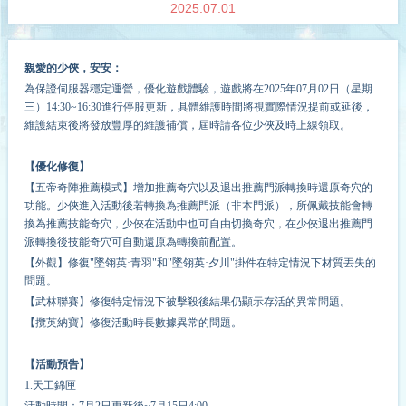
2025.07.01
親愛的少俠，安安：
為保證伺服器穩定運營，
優化
遊戲體驗，遊戲將在2025年0
7
月
02
日（星期
三）14:30~1
6
:30進行停服更新，具體維護時間將視實際情況提前或延後，
維護結束後將發放豐厚的維護補償，屆時請各位少俠及時上線領取。
【優化修復】
【五帝奇陣推薦模式】增加推薦奇穴以及退出推薦門派轉換時還原奇穴的
功能。少俠進入活動後若轉換為推薦門派（非本門派），所佩戴技能會轉
換為推薦技能奇穴，少俠在活動中也可自由切換奇穴，在少俠退出推薦門
派轉換後技能奇穴可自動還原為轉換前配置。
【外觀】修復"墜翎英·青羽"和"墜翎英·夕川"掛件在特定情況下材質丟失的
問題。
【武林聯賽】修復特定情況下被擊殺後結果仍顯示存活的異常問題。
【攬英納寶】修復活動時長數據異常的問題。
【活動預告】
1.天工錦匣
活動時間：7月2日更新後~7月15日4:00