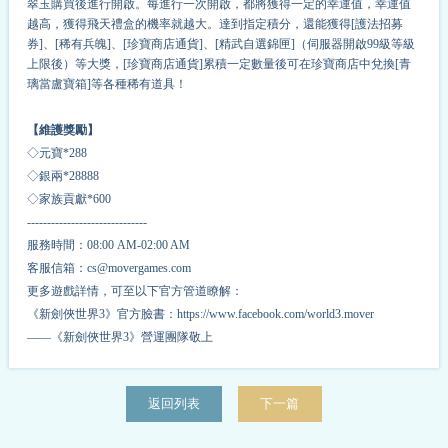
翠玉購買後進行開啟。每進行一次開啟，都將獲得一定的幸運值，幸運值
越高，獲得飛天禮盒的
機率
就越大。達到指定積分，還能獲得[護法招募
券]、[稀有兵魄]、[珍寶商店通貨]、[精武自選錦匣]（伺服器開啟99級等級
上限後）等大獎，[珍寶商店通貨]累積一定數量後可在珍寶商店中兌換[青
璃當盧寶箱]等各種稀有道具！
【維護獎勵】
◇元寶*
2
88
◇銀兩*
2
8888
◇家族貢獻*
6
00
------------------------------
服務時間：08:00 AM-02:00 AM
客服信箱：cs@movergames.com
更多遊戲詳情，可至以下官方管道瞭解：
《新劍俠世界3》官方臉書：https://www.facebook.com/world3.mover
——《新劍俠世界3》營運團隊敬上
返回列表
下一篇