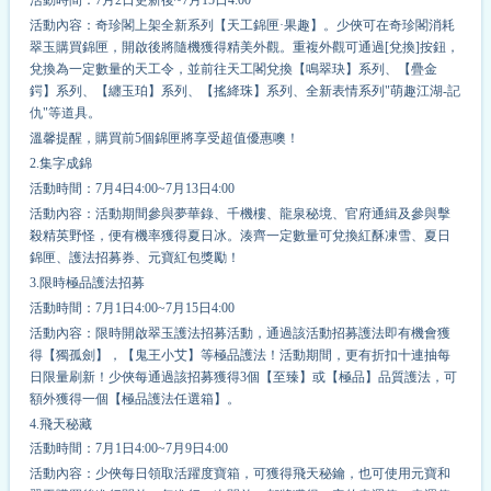
活動內容：奇珍閣上架全新系列【天工錦匣·果趣】。少俠可在奇珍閣消耗
翠玉購買錦匣，開啟後將隨機獲得精美外觀。重複外觀可通過[兌換]按鈕，
兌換為一定數量的天工令，並前往天工閣兌換【鳴翠玦】系列、【疊金
鍔】系列、【纏玉珀】系列、【搖絳珠】系列、全新表情系列"萌趣江湖-記
仇"等道具。
溫馨提醒，購買前5個錦匣將享受超值優惠噢！
2.集字成錦
活動時間：7月4日4:00~7月13日4:00
活動內容：活動期間參與夢華錄、千機樓、龍泉秘境、官府通緝及參與擊
殺精英野怪，便有
機率
獲得夏日冰。湊齊一定數量可兌換紅酥凍雪、夏日
錦匣、護法招募券、元寶紅包獎勵！
3.限時極品護法招募
活動時間：7月1日4:00~7月15日4:00
活動內容：限時開啟翠玉護法招募活動，通過該活動招募護法即有機會獲
得【獨孤劍】，【鬼王小艾】等極品護法！活動期間，更有折扣十連抽每
日限量刷新！少俠每通過該招募獲得3個【至臻】或【極品】品質護法，可
額外獲得一個【極品護法任選箱】。
4.飛天秘藏
活動時間：7月1日4:00~7月9日4:00
活動內容：少俠每日領取活躍度寶箱，可獲得飛天秘鑰，也可使用元寶和