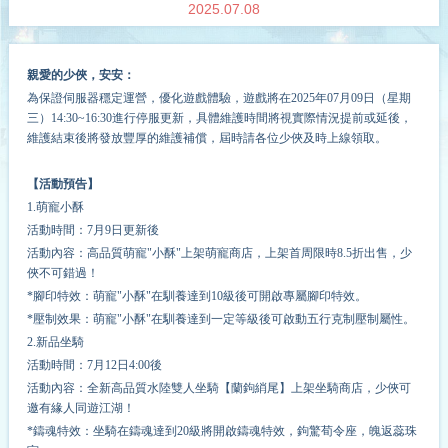
2025.07.08
親愛的少俠，安安：
為保證伺服器穩定運營，
優化
遊戲體驗，遊戲將在2025年0
7
月
09
日（星期
三）14:30~1
6
:30進行停服更新，具體維護時間將視實際情況提前或延後，
維護結束後將發放豐厚的維護補償，屆時請各位少俠及時上線領取。
【活動預告】
1.萌寵小酥
活動時間：7月9日更新後
活動內容：高品質萌寵"小酥"上架萌寵商店，上架首周限時8.5折出售，少
俠不可錯過！
*腳印特效：萌寵"小酥"在馴養達到10級後可開啟專屬腳印特效。
*壓制效果：萌寵"小酥"在馴養達到一定等級後可啟動五行克制壓制屬性。
2.新品坐騎
活動時間：7月12日4:00後
活動內容：全新高品質水陸雙人坐騎【蘭鉤綃尾】上架坐騎商店，少俠可
邀有緣人同遊江湖！
*鑄魂特效：坐騎在鑄魂達到20級將開啟鑄魂特效，鉤驚荀令座，魄返蕊珠