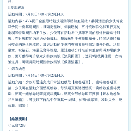
宮。
3.夏風破浪
活動時間：7月10日4:00~7月20日4:00
活動內容：4V4夏日全服限時競技活動即將熱血開啟！參與活動的少俠將被
賦予同一套基礎屬性，且頭銜壓制、坐騎壓制、五行克制強化和五行克制
削弱等特殊屬性均不生效。少俠可在活動界中攜帶不同的額外技能進行對
戰，在對戰時間內通過佔領據點、擊殺敵對少俠獲取積分，時間結束時積
分較高的隊伍將取勝。參與活動的少俠均有機會獲得限定掛件外觀、活動
徽章、祝福石、海量元寶等獎勵。累計總積分排名前10並參與滿30場的少
俠，更可獲得可升級永久特效稱號【流風回雪】，達到9級後再使用一次稱
號道具，可獲得限時屬性特效稱號【傲雪淩霜】。
4. 錦衣繪卷
活動時間：7月14日4:00~7月23日4:00
活動介紹：少俠可通過完成日常活動獲取【繪卷殘頁】。獲得繪卷殘頁
後，少俠可在活動介面點亮繪卷，每張殘頁將隨機點亮一塊繪卷並獲得獎
勵，點亮一組繪卷將獲得寶箱獎勵，點亮全部繪卷即可獲得【錦衣繪卷飾
品自選箱】，可從以下飾品中任選其一:絨絨、仙葫·歲寒期、和鈴央央、繞
藤花、歸鸞！
【維護獎勵】
◇元寶*
2
88