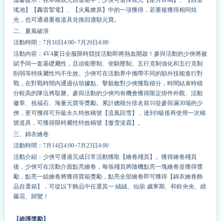
瑤池】【轟雷掣電】、【火鳳燎原】中的一項獲得，若重複獲得相同炫
光，也可通過重複道具兌換回適額元寶。
二、夏風破浪
活動時間：7月10日4:00~7月20日4:00
活動內容：4V4夏日全服限時競技活動即將熱血開啟！參與活動的少俠將被
賦予同一套基礎屬性，且頭銜壓制、坐騎壓制、五行克制強化和五行克制
削弱等特殊屬性均不生效。少俠可在活動界中攜帶不同的額外技能進行對
戰，在對戰時間內通過佔領據點、擊殺敵對少俠獲取積分，時間結束時積
分較高的隊伍將取勝。參與活動的少俠均有機會獲得限定掛件外觀、活動
徽章、祝福石、海量元寶等獎勵。累計總積分排名前10並參與滿30場的少
俠，更可獲得可升級永久特效稱號【流風回雪】，達到9級後再使用一次稱
號道具，可獲得限時屬性特效稱號【傲雪淩霜】。
三、錦衣繪卷
活動時間：7月14日4:00~7月23日4:00
活動介紹：少俠可通過完成日常活動獲取【繪卷殘頁】。獲得繪卷殘頁
後，少俠可在活動介面點亮繪卷，每張殘頁將隨機點亮一塊繪卷並獲得獎
勵，點亮一組繪卷將獲得寶箱獎勵，點亮全部繪卷即可獲得【錦衣繪卷飾
品自選箱】，可從以下飾品中任選其一:絨絨、仙葫·歲寒期、和鈴央央、繞
藤花、歸鸞！
【維護獎勵】