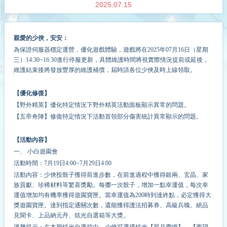
2025.07.15
親愛的少俠，安安：
為保證伺服器穩定運營，
優化
遊戲體驗，遊戲將在2025年0
7
月
16
日（星期
三）14:30~1
6
:30進行停服更新，具體維護時間將視實際情況提前或延後，
維護結束後將發放豐厚的維護補償，屆時請各位少俠及時上線領取。
【優化修復】
【野外精英】優化特定情況下野外精英活動面板顯示異常的問題。
【五帝奇陣】修復特定情況下活動首領部分傷害統計異常顯示的問題。
【活動內容】
一、 小白遊園會
活動時間：7月19日4:00~7月29日4:00
活動內容：少俠投骰子獲得前進步數，在前進過程中獲得銀兩、玄晶、家
族貢獻、珍稀材料等驚喜獎勵。每擲一次骰子，增加一點幸運值，每次幸
運值增加均有
機率
獲得遊園寶匣。當幸運值為200時到達終點，必定獲得大
獎遊園寶匣。達到指定通關次數，還能獲得護法招募券、高級兵魄、絕品
見聞卡、上品納元丹、炫光自選箱等大獎。
溫馨提示：在本期炫光自選箱中，少俠可選擇炫光【星月齊鳴】、【西望