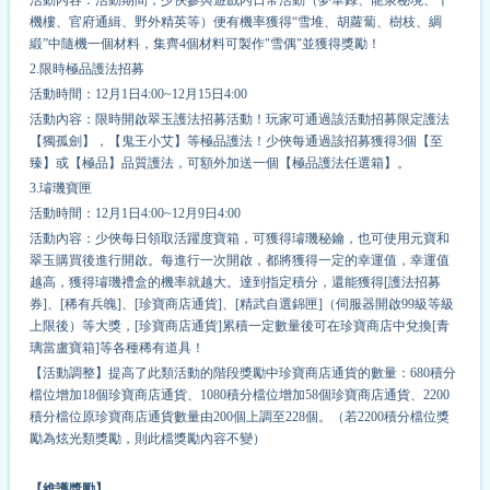
機樓、官府通緝、野外精英等）便有
機率
獲得“雪堆、胡蘿蔔、樹枝、綢
緞”中隨機一個材料，集齊4個材料可製作"雪偶"並獲得獎勵！
2.限時極品護法招募
活動時間：12月1日4:00~12月15日4:00
活動內容：限時開啟翠玉護法招募活動！玩家可通過該活動招募限定護法
【獨孤劍】，【鬼王小艾】等極品護法！少俠每通過該招募獲得3個【至
臻】或【極品】品質護法，可額外加送一個【極品護法任選箱】。
3.璿璣寶匣
活動時間：12月1日4:00~12月9日4:00
活動內容：少俠每日領取活躍度寶箱，可獲得璿璣秘鑰，也可使用元寶和
翠玉購買後進行開啟。每進行一次開啟，都將獲得一定的幸運值，幸運值
越高，獲得璿璣禮盒的
機率
就越大。達到指定積分，還能獲得[護法招募
券]、[稀有兵魄]、[珍寶商店通貨]、[精武自選錦匣]（伺服器開啟99級等級
上限後）等大獎，[珍寶商店通貨]累積一定數量後可在珍寶商店中兌換[青
璃當盧寶箱]等各種稀有道具！
【活動調整】提高了此類活動的階段獎勵中珍寶商店通貨的數量：680積分
檔位增加18個珍寶商店通貨、1080積分檔位增加58個珍寶商店通貨、2200
積分檔位原珍寶商店通貨數量由200個上調至228個。（若2200積分檔位獎
勵為炫光類獎勵，則此檔獎勵內容不變）
【維護獎勵】