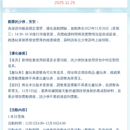
2025.11.25
親愛的少俠，安安：
為保證伺服器穩定運營，
優化
遊戲體驗，遊戲將在2025年
11
月
26
日（星期
三）14:30~1
6
:30進行停服更新，具體維護時間將視實際情況提前或延後，
維護結束後將發放豐厚的維護補償，屆時請各位少俠及時上線領取。
【優化修復】
【道具】新增批量使用篩選及全選功能，供少俠快速使用背包中特定類型
道具。
【趣玩券】趣玩券調整為可出售道具，尋珍商店增添商品-趣玩券，後續累
簽獎勵獎勵將不再產出趣玩券，並調整為翠霄玉。
【簽到】將在本次版本更新後，調整累簽獎勵不再產出趣玩券，並調整為
翠霄玉。12月1日起，還將依據開服天數所處階段替換新的養成類材料，並
逐步增加獎勵價值，請少俠不要錯過簽到獎勵。
【活動內容】
1.冬日雪偶
活動時間：12月1日4:00~12月10日4:00
活動內容：活動期間，少俠參與遊戲內日常活動（夢華錄、龍泉秘境、千