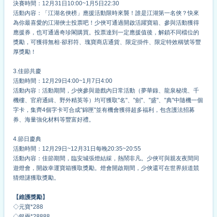
決賽時間：12月31日10:00~1月5日22:30
活動內容：「江湖名俠榜」應援活動限時來襲！誰是江湖第一名俠？快來
為你最喜愛的江湖俠士投票吧！少俠可通過開啟活躍寶箱、參與活動獲得
應援券，也可通過奇珍閣購買。投票達到一定應援值後，解鎖不同檔位的
獎勵，可獲得無相·卻邪符、瑰寶商店通貨、限定掛件、限定特效稱號等豐
厚獎勵！
3.佳節共慶
活動時間：12月29日4:00~1月7日4:00
活動內容：活動期間，少俠參與遊戲內日常活動（夢華錄、龍泉秘境、千
機樓、官府通緝、野外精英等）均可獲取"名"、"劍"、"盛"、"典"中隨機一個
字卡，集齊4個字卡可合成"錦匣"並有機會獲得超多福利，包含護法招募
券、海量強化材料等豐富好禮。
4.節日慶典
活動時間：12月29日~12月31日每晚20:35~20:55
活動內容：佳節期間，臨安城張燈結綵，熱鬧非凡。少俠可與親友夜間同
遊燈會，開啟幸運寶箱獲取獎勵。燈會開啟期間，少俠還可在世界頻道競
猜燈謎獲取獎勵。
【維護獎勵】
◇元寶*288
◇銀兩*28888