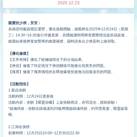
2025.12.23
親愛的少俠，安安：
為保證伺服器穩定運營，優化遊戲體驗，遊戲將在2025年12月24日（星期
三）14:30~16:30進行停服更新，具體維護時間將視實際情況提前或延後，
維護結束後將發放豐厚的維護補償，屆時請各位少俠及時上線領取。
【優化修復】
【五帝奇陣】優化了較極端情況下的分池結果。
【俠侶】修復了特定情況下俠侶關係可能會出現異常的問題。
【熾霄】修復了熾霄偶現的在釋放爆發技後無法回復道符的問題。
【活動預告】
1.新品坐騎
活動時間：12月24日更新後
活動內容：坐騎【曜靈浴曦】上架坐騎商店，赤羽流光，踏焰疾馳！
*鑄魂特效：坐騎在鑄魂達到20級將開啟鑄魂特效，灼羽焚夜盡，曜靈啟晨
暉。
2.江湖名俠榜
初賽時間：12月25日10:00~12月30日22:30