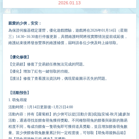
2026.01.13
親愛的少俠，安安：
為保證伺服器穩定運營，
優化
遊戲體驗，遊戲將在202
6
年
01
月
14
日（星期
三）14:30~
16
:30進行停服更新，具體維護時間將視實際情況提前或延後，
維護結束後將發放豐厚的維護補償，屆時請各位少俠及時上線領取。
【優化修復】
【交易鎖】修復了交易鎖任務無法完成的問題。
【優化】增加了紅包一鍵領取的功能。
【護法】修復了查看護法資訊時，偶現星級圖示丟失的問題。
【活動預告】
1. 萌兔尋蹤
活動時間：1月14日更新後~1月21日4:00
活動內容：持有【蘿蔔糕】的少俠可以從[活動介面]或[臨安城-秋月]處參加
活動，通過尋找並餵食萌兔獲得獎勵。不同種類萌兔的餵養與刷新的難易
程度不同，每成功餵食一隻萌兔即可獲得道具獎勵，並且增加餵食萌兔數
量。當少俠餵食萌兔數量累計到一定程度後，可領取【萌兔尋蹤飾品箱】
與【萌兔尋蹤飾品箱·稀有】等獎勵。