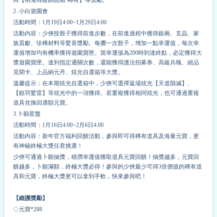
2. 小白遊園會
活動時間：1月19日4:00~1月29日4:00
活動內容：少俠投骰子獲得前進步數，在前進過程中獲得銀兩、玄晶、家
族貢獻、珍稀材料等驚喜獎勵。每擲一次骰子，增加一點幸運值，每次幸
運值增加均有
機率
獲得遊園寶匣。當幸運值為200時到達終點，必定獲得大
獎遊園寶匣。達到指定通關次數，還能獲得護法招募券、高級兵魄、絕品
見聞卡、上品納元丹、炫光自選箱等大獎。
溫馨提示：在本期炫光自選箱中，少俠可選擇返場炫光【天道隕滅】、
【銳羽驚雷】等炫光中的一項獲得。若重複獲得相同炫光，也可通過重複
道具兌換回適額元寶。
3.卜願星盤
活動時間：1月16日4:00~2月6日4:00
活動內容：新年官方福利回饋活動，參與即可得稀有道具及海量元寶，更
有神秘終極大獎任君挑選！
少俠可通過卜願抽獎，積攢幸運值獲取道具元寶回饋！抽獎越多，元寶回
饋越多，卜願滿額，終極大獎必得！參與的少俠最少可得3倍價值的稀有道
具和元寶，終極大獎更可以拿到手軟，快來參與吧！
【維護獎勵】
◇元寶*
2
88