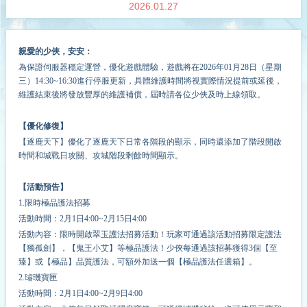
2026.01.27
親愛的少俠，安安：
為保證伺服器穩定運營，
優化
遊戲體驗，遊戲將在202
6
年
01
月
28
日（星期
三）14:30~
16
:30進行停服更新，具體維護時間將視實際情況提前或延後，
維護結束後將發放豐厚的維護補償，屆時請各位少俠及時上線領取。
【優化修復】
【逐鹿天下】優化了逐鹿天下日常各階段的顯示，同時還添加了階段開啟
時間和城戰日攻關、攻城階段剩餘時間顯示。
【活動預告】
1.限時極品護法招募
活動時間：2月1日4:00~2月15日4:00
活動內容：限時開啟翠玉護法招募活動！玩家可通過該活動招募限定護法
【獨孤劍】，【鬼王小艾】等極品護法！少俠每通過該招募獲得3個【至
臻】或【極品】品質護法，可額外加送一個【極品護法任選箱】。
2.璿璣寶匣
活動時間：2月1日4:00~2月9日4:00