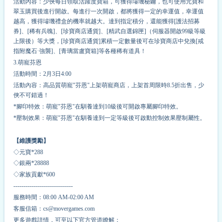
活動內容：少俠每日領取活躍度寶箱，可獲得璿璣秘鑰，也可使用元寶和
翠玉購買後進行開啟。每進行一次開啟，都將獲得一定的幸運值，幸運值
越高，獲得璿璣禮盒的
機率
就越大。達到指定積分，還能獲得[護法招募
券]、[稀有兵魄]、[珍寶商店通貨]、[精武自選錦匣]（伺服器開啟99級等級
上限後）等大獎，[珍寶商店通貨]累積一定數量後可在珍寶商店中兌換[戒
指附魔石·強襲]、[青璃當盧寶箱]等各種稀有道具！
3.萌寵芬恩
活動時間：2月3日4:00
活動內容：高品質萌寵"芬恩"上架萌寵商店，上架首周限時8.5折出售，少
俠不可錯過！
*腳印特效：萌寵"芬恩"在馴養達到10級後可開啟專屬腳印特效。
*壓制效果：萌寵"芬恩"在馴養達到一定等級後可啟動控制效果壓制屬性。
【維護獎勵】
◇元寶*
2
88
◇銀兩*
2
8888
◇家族貢獻*
6
00
------------------------------
服務時間：08:00 AM-02:00 AM
客服信箱：cs@movergames.com
更多遊戲詳情，可至以下官方管道瞭解：