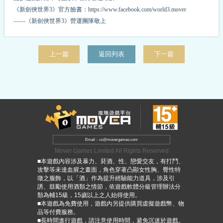
《新劍俠世界3》官方臉書：https://www.facebook.com/world3.mover
——《新劍俠世界3》營運團隊敬上
上一篇
返回列表
下一篇
Email：cs@movergames.com
Mover Games Limited All Rights Reserved
■本遊戲內容涉及暴力、菸酒、性、戀愛交友，有打鬥、
攻擊等未達血腥之畫面，角色穿著凸顯女性胸、臀性特
徵之服飾，以「酒」作為提升經驗能力道具，涉及引
誘、鼓勵使用酒類之情節，依遊戲軟體分級管理辦法分
類為輔15級，15歲以上之人始得使用。
■本遊戲為免費使用，遊戲內另提供購買虛擬遊戲幣、物
品等付費服務。
■長時間進行遊戲，請注意使用時間，避免沉迷於遊戲。