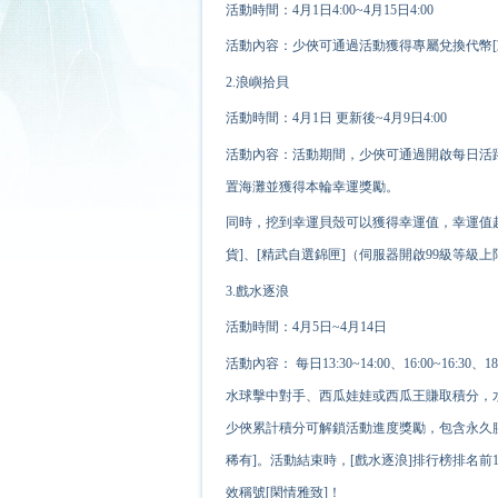
活動時間：4月1日4:00~4月15日4:00
活動內容：少俠可通過活動獲得專屬兌換代幣
[
2.浪嶼拾貝
活動時間：4月1日 更新後~4月9日4:00
活動內容：活動期間，少俠可通過開啟每日活
置海灘並獲得本輪幸運獎勵。
同時，挖到幸運貝殼可以獲得幸運值，幸運值
貨]、[精武自選錦匣]（伺服器開啟99級等級
3.戲水逐浪
活動時間：4月5日~4月14日
活動內容： 每日13:30~14:00、16:00~16
水球擊中對手、西瓜娃娃或西瓜王賺取積分，水
少俠累計積分可解鎖活動進度獎勵，包含永久腰
稀有]。活動結束時，[戲水逐浪]排行榜排名
效稱號[閑情雅致]！