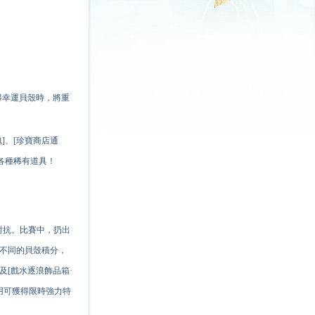
得幸運貝殼時，將重
]、[珍寶商店通
等各種稀有道具！
行趣味對抗。比賽中，扔出
得不同的貝殼積分，
及[戲水逐浪飾品箱·
使用可獲得限時強力特