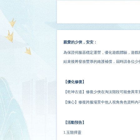
親愛的少俠，安安：
為保證伺服器穩定運營，
優化
遊戲體驗，遊戲將
結束後將發放豐厚的維護補償，屆時請各位少
【優化修復】
【乾坤古道】修復少俠在淘汰階段可能會異常
【煉心】修復跨服場景中他人視角角色資料內
【活動預告】
1.玉階擇靈