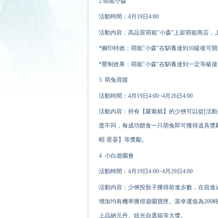
2.萌寵小森
活動時間：4月19日4:00
活動內容：高品質萌寵"小森"上架萌寵商店，
*腳印特效：萌寵"小森"在馴養達到10級後可
*壓制效果：萌寵"小森"在馴養達到一定等級
3. 萌兔尋蹤
活動時間：4月19日4:00~4月26日4:00
活動內容：持有【蘿蔔糕】的少俠可以從[活動
度不同，每成功餵食一只萌兔即可獲得道具獎
昭·星晏】等獎勵。
4. 小白遊園會
活動時間：4月19日4:00~4月29日4:00
活動內容：少俠投骰子獲得前進步數，在前進
增加均
有機率
獲得遊園寶匣。當幸運值為20
上品納元丹、炫光自選箱等大獎。