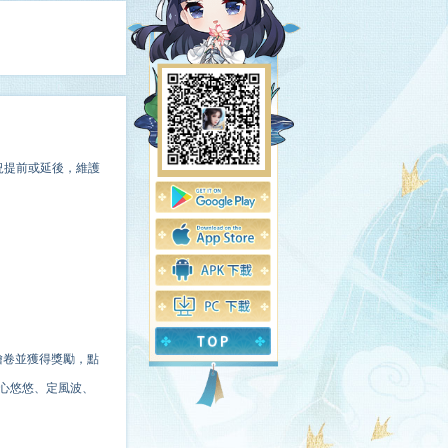
況提前或延後，維護
繪卷並獲得獎勵，點
粽心悠悠、定風波、