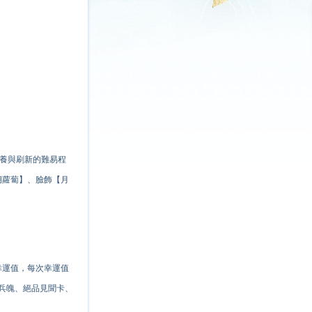
餵養與刷新的難易程
胡蘿蔔】、臉飾【月
幸運值，每次幸運值
兵魄、絕品見聞卡、