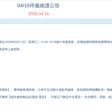
04/15停服維護公告
2026.04.14
在202
6
年
04
月
15
日（星期三）14:30~
16
:30進行停服更新，具體維護時間將視實際情
俠及時上線領取。
卷殘頁】。獲得繪卷殘頁後，少俠可在活動介面點亮繪卷，每張殘頁將隨機點亮一塊
可獲得【錦衣繪卷飾品自選箱·墨染】，可從以下飾品中任選其一:含光闕羽、照穎、