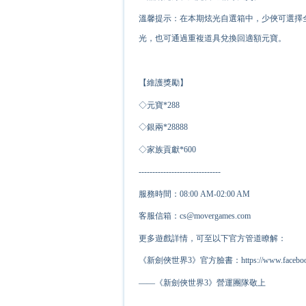
溫馨提示：在本期炫光自選箱中，少俠可選擇
光，也可通過重複道具兌換回適額元寶。
【維護獎勵】
◇元寶*
2
88
◇銀兩*
2
8888
◇家族貢獻*
6
00
------------------------------
服務時間：08:00 AM-02:00 AM
客服信箱：cs@movergames.com
更多遊戲詳情，可至以下官方管道瞭解：
《新劍俠世界3》官方臉書：https://www.facebook.c
——《新劍俠世界3》營運團隊敬上