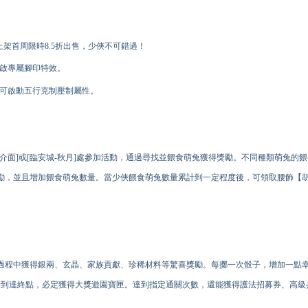
上架首周限時8.5折出售，少俠不可錯過！
開啟專屬腳印特效。
後可啟動五行克制壓制屬性。
介面]或[臨安城-秋月]處參加活動，通過尋找並餵食萌兔獲得獎勵。不同種類萌兔的
勵，並且增加餵食萌兔數量。當少俠餵食萌兔數量累計到一定程度後，可領取腰飾【
過程中獲得銀兩、玄晶、家族貢獻、珍稀材料等驚喜獎勵。每擲一次骰子，增加一點
0時到達終點，必定獲得大獎遊園寶匣。達到指定通關次數，還能獲得護法招募券、高級