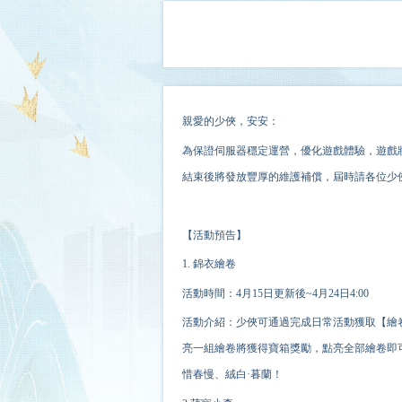
親愛的少俠，安安：
為保證伺服器穩定運營，
優化
遊戲體驗，遊戲將
結束後將發放豐厚的維護補償，屆時請各位少
【活動預告】
1. 錦衣繪卷
活動時間：4月15日更新後~4月24日4:00
活動介紹：少俠可通過完成日常活動獲取【繪
亮一組繪卷將獲得寶箱獎勵，點亮全部繪卷即
惜春慢、絨白·暮蘭！