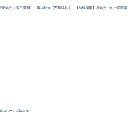
全新炫光【春日音韻】、返場炫光【西望瑤池】、【踏破樓蘭】等炫光中的一項獲得
om/world3.mover