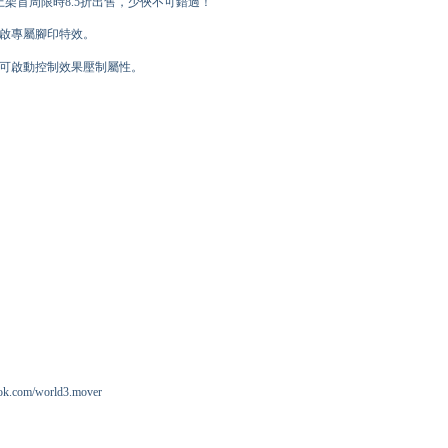
上架首周限時8.5折出售，少俠不可錯過！
開啟專屬腳印特效。
後可啟動控制效果壓制屬性。
om/world3.mover