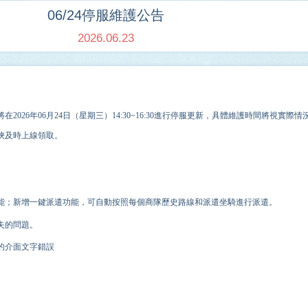
06/24停服維護公告
2026.06.23
在202
6
年
06
月
24
日（星期三）14:30~
16
:30進行停服更新，具體維護時間將視實際情
俠及時上線領取。
能；新增一鍵派遣功能，可自動按照每個商隊歷史路線和派遣坐騎進行派遣。
失的問題。
的介面文字錯誤