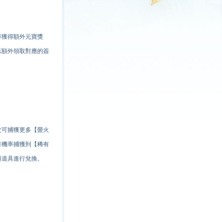
率
獲得額外元寶獎
以額外領取對應的簽
次可捕獲更多【螢火
有
機率
捕獲到【稀有
料道具進行兌換。