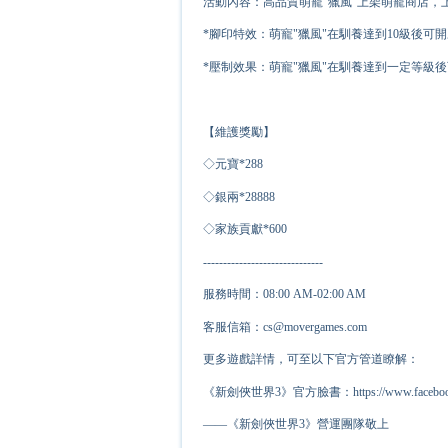
活動內容：高品質萌寵"獵風"上架萌寵商店，
*腳印特效：萌寵"獵風"在馴養達到10級後可
*壓制效果：萌寵"獵風"在馴養達到一定等級
【維護獎勵】
◇元寶*
2
88
◇銀兩*
2
8888
◇家族貢獻*
6
00
------------------------------
服務時間：08:00 AM-02:00 AM
客服信箱：cs@movergames.com
更多遊戲詳情，可至以下官方管道瞭解：
《新劍俠世界3》官方臉書：https://www.facebook.c
——《新劍俠世界3》營運團隊敬上