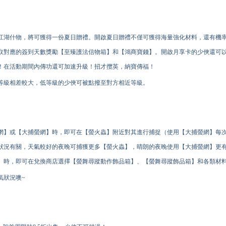
江湖什物，將可獲得一份夏日贈禮。開啟夏日贈禮不僅可獲得海量強化材料，還有
機
取對應的簽到天數獎勵【至臻護法信物箱】和【鴻商寶錢】。開啟月享卡的少俠還可
！在活動期間內傳功還可加速升級！招才攬英，納寶傳福！
等級相差較大，低等級的少俠可被點撥至對方相近等級。
網】或【大捕螢網】時，即可在【螢火蟲】附近對其進行捕捉（使用【大捕螢網】每
狀況有關，天氣較好的夜晚可捕獲更多【螢火蟲】，晴朗的夜晚使用【大捕螢網】更
】時，即可在兌換商店選擇【螢舞尋蹤動作飾品箱】、【螢舞尋蹤飾品箱】和各類材
氣狀況噢~