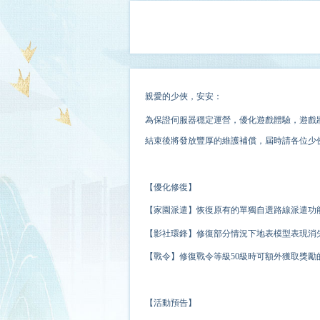
親愛的少俠，安安：
為保證伺服器穩定運營，
優化
遊戲體驗，遊戲將
結束後將發放豐厚的維護補償，屆時請各位少
【優化修復】
【家園派遣】恢復原有的單獨自選路線派遣功
【影社環鋒】修復部分情況下地表模型表現消
【戰令】修復戰令等級50級時可額外獲取獎勵
【活動預告】