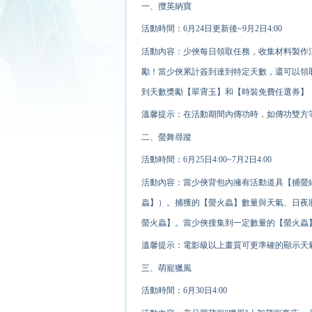
一、攬英納寶
活動時間：6月24日更新後~9月2日4:00
活動內容：少俠每日領取任務，收集材料製作
勵！當少俠累計簽到達到特定天數，還可以領
到天數獎勵【翠霄玉】和【時裝免費任選券】
溫馨提示：在活動期間內傳功時，如傳功雙方
二、螢舞尋蹤
活動時間：6月25日4:00~7月2日4:00
活動內容：當少俠背包內擁有活動道具【捕螢
蟲】）。捕獲的【螢火蟲】數量與天氣、日夜
螢火蟲】。當少俠搜集到一定數量的【螢火蟲
溫馨提示：電影級以上畫質可更準確的顯示天
三、萌寵獵風
活動時間：6月30日4:00