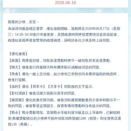
2026.06.16
親愛的少俠，安安：
為保證伺服器穩定運營，
優化
遊戲體驗，遊戲將在202
6
年
06
月
17
日（星期
三）14:30~
16
:30進行停服更新，具體維護時間將視實際情況提前或延後，
維護結束後將發放豐厚的維護補償，屆時請各位少俠及時上線領取。
【優化修復】
【家園】商隊返回後，領取派遣獎勵時將可一鍵領取所有派遣獎勵。
【聊天】修復進行跨服聊天時有
機率
顯示成離線消息的問題。
【商會】優化一鍵上交功能，如少俠有已求助但尚未獲得協助的物資時，
會進行提醒。
【福利】優化【周享卡】【月享卡】領取後的文字提示。
【影社環鋒】修復活躍介面顯示異常的問題。
【藏寶圖】優化批量挖寶功能。修復消耗藏寶圖數量與介面有時顯示不一
致的問題；修復擊退盜寶賊王、探寶客獲得獎勵時沒有提示的問題。
【戰令】戰令獎勵增加。當期戰令等級到達50級及以上等級時，已解鎖精
英/典藏獎勵檔位的少俠將可額外領取鴻商寶錢1280（精英）和珍寶商店通
貨x36（典藏）。