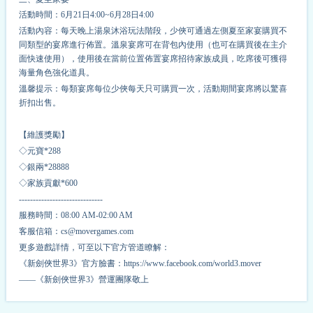
活動時間：6月21日4:00~6月28日4:00
活動內容：每天晚上湯泉沐浴玩法階段，少俠可通過左側夏至家宴購買不
同類型的宴席進行佈置。溫泉宴席可在背包內使用（也可在購買後在主介
面快速使用），使用後在當前位置佈置宴席招待家族成員，吃席後可獲得
海量角色強化道具。
溫馨提示：每類宴席每位少俠每天只可購買一次，活動期間宴席將以驚喜
折扣出售。
【維護獎勵】
◇元寶*
2
88
◇銀兩*
2
8888
◇家族貢獻*
6
00
------------------------------
服務時間：08:00 AM-02:00 AM
客服信箱：cs@movergames.com
更多遊戲詳情，可至以下官方管道瞭解：
《新劍俠世界3》官方臉書：https://www.facebook.com/world3.mover
——《新劍俠世界3》營運團隊敬上