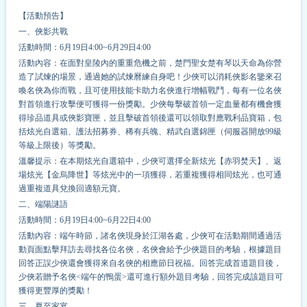
【活動預告】
一、俠影共戰
活動時間：6月19日4:00~6月29日4:00
活動內容：在面對皇陵內的重重危機之前，楚門聖女楚有琴以天命為你營
造了試煉的場景，通過她的試煉曆練自身吧！少俠可以消耗俠影名鑒來召
喚名俠為你而戰，且可使用技能卡助力名俠進行增幅戰鬥，每有一位名俠
對首領進行攻擊便可獲得一份獎勵。少俠每擊破首領一定血量都有機會獲
得珍品道具或俠影寶匣，並且擊破首領後還可以領取對應戰利品寶箱，包
括炫光自選箱、護法招募券、稀有兵魄、精武自選錦匣（伺服器開放99級
等級上限後）等獎勵。
溫馨提示：在本期炫光自選箱中，少俠可選擇全新炫光【赤羽焚天】、返
場炫光【金烏降世】等炫光中的一項獲得，若重複獲得相同炫光，也可通
過重複道具兌換回適額元寶。
二、端陽謎語
活動時間：6月19日4:00~6月22日4:00
活動內容：端午時節，諸名俠現身於江湖各處，少俠可在活動期間通過活
動頁面點擊拜訪去尋找各位名俠，名俠會給予少俠題目的考驗，根據題目
回答正誤少俠還會獲得來自名俠的相應節日祝福。回答完成首道題目後，
少俠若贈予名俠<端午的鴨蛋>還可進行額外題目考驗，回答完成該題目可
獲得更豐厚的獎勵！
三、夏至家宴