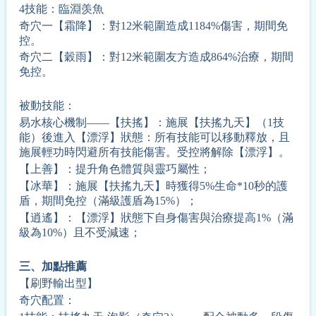
4技能：臨淵羡魚
奇穴一【霜降】：對12米範圍造成1184%傷害，期間免
控。
奇穴二【穀雨】：對12米範圍友方造成864%治療，期間
免控。
被動技能：
易水核心機制——【扶搖】：施展【扶搖九天】（1技
能）後進入【漂浮】狀態：所有技能可以移動釋放，且
施展輕功時閃避所有技能傷害。受控將解除【漂浮】。
【上善】：提升角色體質與靈巧屬性；
【冰華】：施展【扶搖九天】時獲得5%生命*10秒的護
盾，期間免控（滿級護盾為15%）；
【逍遙】：【漂浮】狀態下自身傷害與治療提高1%（滿
級為10%）且不受減速；
三、
加點推薦
【刷野輸出型】
奇穴配置：