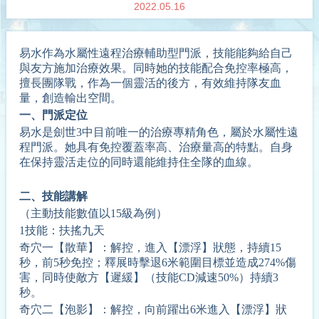
2022.05.16
易水作為水屬性遠程治療輔助型門派，技能能夠給自己
與友方施加治療效果。同時她的技能配合免控率極高，
擅長團隊戰，作為一個靈活的後方，有效維持隊友血
量，創造輸出空間。
一、
門派定位
易水是劍世3中目前唯一的治療專精角色，屬於水屬性遠
程門派。她具有免控覆蓋率高、治療量高的特點。自身
在保持靈活走位的同時還能維持住全隊的血線。
二、
技能講解
（主動技能數值以15級為例）
1技能：扶搖九天
奇穴一【散華】：解控，進入【漂浮】狀態，持續15
秒，前5秒免控；釋展時擊退6米範圍目標並造成274%傷
害，同時使敵方【遲緩】（技能CD減速50%）持續3
秒。
奇穴二【泡影】：解控，向前躍出6米進入【漂浮】狀