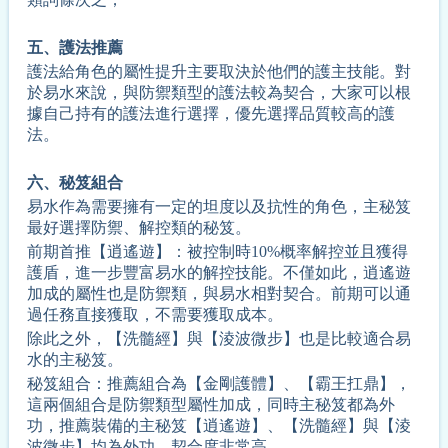
五、護法
推薦
護法給角色的屬性提升主要取決於他們的護主技能。對
於易水來說，與防禦類型的護法較為契合，大家可以根
據自己持有的護法進行選擇，優先選擇品質較高的護
法。
六、
秘笈組合
易水作為需要擁有一定的坦度以及抗性的角色，主秘笈
最好選擇防禦、解控類的秘笈。
前期首推【逍遙遊】：被控制時10%概率解控並且獲得
護盾，進一步豐富易水的解控技能。不僅如此，逍遙遊
加成的屬性也是防禦類，與易水相對契合。前期可以通
過任務直接獲取，不需要獲取成本。
除此之外，【洗髓經】與【淩波微步】也是比較適合易
水的主秘笈。
秘笈組合：推薦組合為【金剛護體】、【霸王扛鼎】，
這兩個組合是防禦類型屬性加成，同時主秘笈都為外
功，推薦裝備的主秘笈【逍遙遊】、【洗髓經】與【淩
波微步】均為外功，契合度非常高。