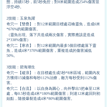
態，持續15秒，前5秒免控；對8米範圍造成254%傷害並
浮空4秒。
2技能：玉泉魚躍
奇穴一【雙疊】：對12米範圍目標處召喚靈魚，造成6米
*676%的範圍傷害。
（靈魚出現、落下共造成兩次傷害，實際應該是造成
2*338%傷害）
奇穴二【寒衣】：對12米範圍內最多5個目標處落下靈
魚，造成4米*370%範圍傷害，重複造成的傷害減低
50%。
3技能：碧海潮生
奇穴一【縱浪】：在目標處生成5秒*8米區域，範圍內友
方獲得15減傷和每秒112%治療，敵方每秒受到112%傷
害。
奇穴二【合流】：以自身為圓心，向外擊出5把傘至12米
處，每0.5秒造成4米*180%範圍傷害；到達12米處回到初
始點，隨後爆裂造成4米*80%範圍傷害。