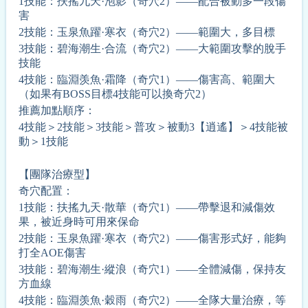
1技能：扶搖九天·泡影（奇穴2）——配合被動多一段傷
害
2技能：玉泉魚躍·寒衣（奇穴2）——範圍大，多目標
3技能：碧海潮生·合流（奇穴2）——大範圍攻擊的脫手
技能
4技能：臨淵羡魚·霜降（奇穴1）——傷害高、範圍大
（如果有BOSS目標4技能可以換奇穴2）
推薦
加點順序：
4技能＞2技能＞3技能＞普攻＞被動3【逍遙】＞4技能被
動＞1技能
【團隊治療型】
奇穴配置：
1技能：扶搖九天·散華（奇穴1）——帶擊退和減傷效
果，被近身時可用來保命
2技能：玉泉魚躍·寒衣（奇穴2）——傷害形式好，能夠
打全AOE傷害
3技能：碧海潮生·縱浪（奇穴1）——全體減傷，保持友
方血線
4技能：臨淵羡魚·穀雨（奇穴2）——全隊大量治療，等