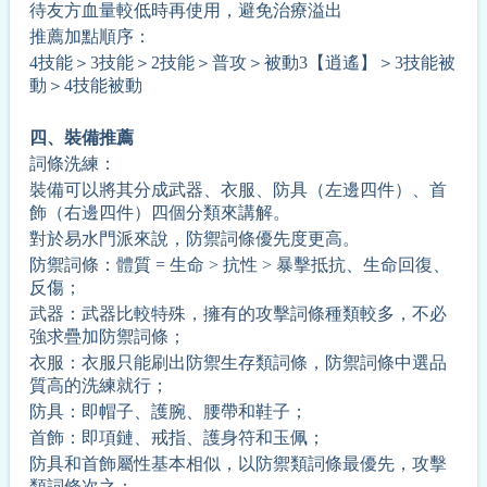
待友方血量較低時再使用，避免治療溢出
推薦
加點順序：
4技能＞3技能＞2技能＞普攻＞被動3【逍遙】＞3技能被
動＞4技能被動
四、
裝備推薦
詞條洗練：
裝備可以將其分成武器、衣服、防具（左邊四件）、首
飾（右邊四件）四個分類來講解。
對於易水門派來說，防禦詞條優先度更高。
防禦詞條：體質 = 生命 > 抗性 > 暴擊抵抗、生命回復、
反傷；
武器：武器比較特殊，擁有的攻擊詞條種類較多，不必
強求疊加防禦詞條；
衣服：衣服只能刷出防禦生存類詞條，防禦詞條中選品
質高的洗練就行；
防具：即帽子、護腕、腰帶和鞋子；
首飾：即項鏈、戒指、護身符和玉佩；
防具和首飾屬性基本相似，以防禦類詞條最優先，攻擊
類詞條次之；