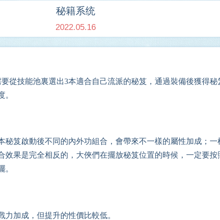
秘籍系统
2022.05.16
需要從技能池裏
選出3本適合自己流派的秘笈
，
通過裝備後
獲得秘
度。
本秘笈啟動後不同的內外功組合，會帶來不一樣的屬性加成；一
合效果是完全相反的，大俠們在擺放秘笈位置的時候，一定要按
擺。
戰力加成，
但
提升的性價比較低
。