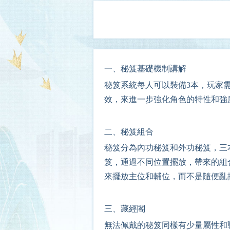
一、
秘笈基礎機制講解
秘笈系統每人可以裝備3本，
玩家
效，來進一步強化角色的特性和強
二、
秘笈組合
秘笈分為內功秘笈和外功秘笈，三
笈，通過不同位置擺放，帶來的組
來擺放主位和輔位，而不是隨便亂
三、
藏經閣
無法佩戴的秘笈同樣有少量屬性和