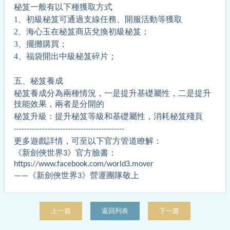
秘笈
一般有以下
種獲取方式
1、
初級秘笈
可通過
支線任務
、
開服活動
等獲取
2
、
海心玉在秘笈商店兌換初級秘笈；
3
、
擺攤購買；
4
、
福袋開出中級秘笈碎片；
五、
秘笈養成
秘笈養成分為兩種情況，一是提升基礎屬性，二是提升
技能效果，兩者是分開的
秘笈升級：提升秘笈等級和基礎屬性，消耗秘笈殘頁
-------------------------------------------
更多遊戲詳情，可至以下官方管道瞭解：
《新劍俠世界3》官方臉書：
https://www.facebook.com/world3.mover
——《新劍俠世界3》營運團隊敬上
上一篇
返回列表
下一篇