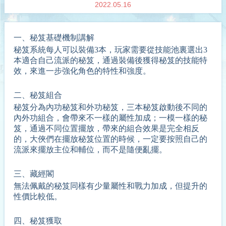
2022.05.16
一、
秘笈基礎機制講解
秘笈系統每人可以裝備3本，
玩家需要從技能池裏
選出3
本適合自己流派的秘笈
，
通過裝備後
獲得秘笈的技能特
效，來進一步強化角色的特性和強度。
二、
秘笈組合
秘笈分為內功秘笈和外功秘笈，三本秘笈啟動後不同的
內外功組合，會帶來不一樣的屬性加成；一模一樣的秘
笈，通過不同位置擺放，帶來的組合效果是完全相反
的，大俠們在擺放秘笈位置的時候，一定要按照自己的
流派來擺放主位和輔位，而不是隨便亂擺。
三、
藏經閣
無法佩戴的秘笈同樣有少量屬性和戰力加成，
但
提升的
性價比較低
。
四、
秘笈獲取