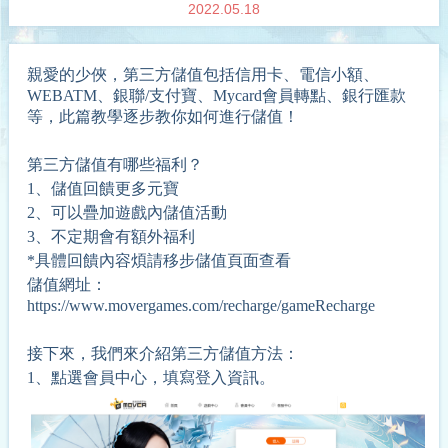
2022.05.18
親愛的
少俠
，第三方儲值包括信用卡、電信小額、
WEBATM、銀聯/支付寶、Mycard會員轉點、銀行匯款
等，此篇教學逐步教你如何進行儲值！
第三方儲值有哪些福利？
1、
儲值回饋更多
元寶
2、可以疊加遊戲內儲值活動
3、不定期會有額外福利
*具體回饋內容煩請移步儲值頁面查看
儲值網址：
https://www.movergames.com/recharge/gameRecharge
接下來，我們來介紹第三方儲值方法：
1、點選會員中心，填寫登入資訊。