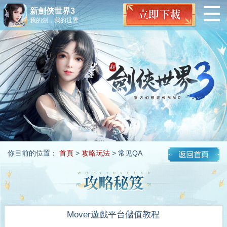
新劍俠世界3
我的劍，我的世界
你目前的位置：
首頁
>
攻略玩法
> 常见QA
Mover遊戲平台儲值教程