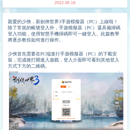
2022.05.18
親愛的
少俠
，
新劍俠世界3手遊模擬器（PC）上線啦！
除了常規的帳號登入外，手遊模擬器（PC）還具備掃碼
登入功能，使用智慧手機掃碼即可一鍵登入。
此篇教學
將
逐步教你如何
進行操作。
少俠首先需要在PC端進行手遊模擬器（PC）的下載安
裝，完成後打開進入遊戲，登入介面即可看到其他登入
方式下方的二維碼。