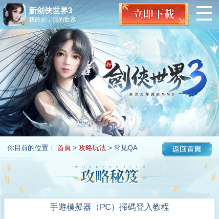
新劍俠世界3
我的劍，我的世界
你目前的位置：
首頁
>
攻略玩法
> 常见QA
手遊模擬器（PC）掃碼登入教程