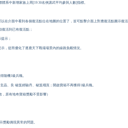
系中新增家族上周[19:30名俠講武平均參與人數]指標。
俠可以在介面中看到各個復活點位在地圖的位置了，並可點擊介面上對應復活點圖示復
動復活到已有復活點；
示提示；
隔提示，從而優化了逐鹿天下戰場場景內的線路負載情況。
得隨機1級兵魄。
綠玄晶、良·秘笈經驗丹、秘笈殘頁；開啟寶箱不再獲得1級兵魄。
效，原有地奇寶箱獎勵不受影響）
顯示獎勵偶現異常的問題。