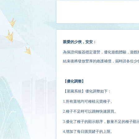
親愛的少俠，安安：
為保證伺服器穩定運營，優化遊戲體驗
，
遊戲
結束後將發放豐厚的維護補償，屆時請各位少
【優化調整】
【菜園系統】優化調整如下：
1.所有菜地均可種植元寶種子。
2.種子不足時可以跳轉快速購買。
3.優化了種子的顯示順序，數量不足的種子顯
4.增加了每日購買鏟子的上限。