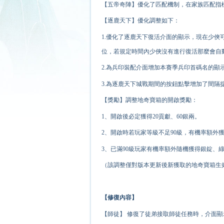
【五帝奇陣】優化了匹配機制，在家族匹配指標體
【逐鹿天下】優化調整如下：
1.優化了逐鹿天下復活介面的顯示，現在少
位，若規定時間內少俠沒有進行復活那麼會自
2.為兵印裝配介面增加本賽季兵印首碼名的顯
3.為逐鹿天下城戰期間的按鈕點擊增加了間
【獎勵】調整地奇寶箱的開啟獎勵：
1、開啟後必定獲得20貢獻、60銀兩。
2、開啟時若玩家等級不足90級，有
機率
額外獲
3、已滿90級玩家有機率額外隨機獲得銀錠、
（該調整僅對版本更新後新獲取的地奇寶箱生
【修復內容】
【師徒】 修復了徒弟接取師徒任務時，介面