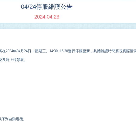
04/24停服維護公告
2024.04.23
將在202
4
年
04
月
24
日（星期
三
）
14
:
3
0
~16
:
30
進行停服更新，具體維護時間將視實際情
俠及時上線領取。
示序列自動退後。