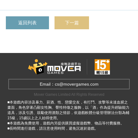
返回列表
下一篇
Email：cs@movergames.com
Mover Games Limited All Rights Reserved
■本遊戲內容涉及暴力、菸酒、性、戀愛交友，有打鬥、攻擊等未達血腥之
畫面，角色穿著凸顯女性胸、臀性特徵之服飾，以「酒」作為提升經驗能力
道具，涉及引誘、鼓勵使用酒類之情節，依遊戲軟體分級管理辦法分類為輔
15級，15歲以上之人始得使用。
■本遊戲為免費使用，遊戲內另提供購買虛擬遊戲幣、物品等付費服務。
■長時間進行遊戲，請注意使用時間，避免沉迷於遊戲。