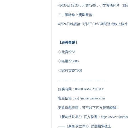
4月30日 19:30：元寶*200，小艾護法碎片（綁
二、限時線上獎勵雙倍
4月24日維護後~5月8日03:59期間達成線
【維護獎勵】
◇元寶*
2
88
◇銀兩*
2
8888
◇家族貢獻*
6
00
-------------------------------------------
服務時間：08:00 AM-02:00 AM
客服信箱：cs@movergames.com
更多遊戲詳情，可至以下官方管道瞭解：
《新劍俠世界3》官方臉書：https://www.facebook.c
——《新劍俠世界3》營運團隊敬上