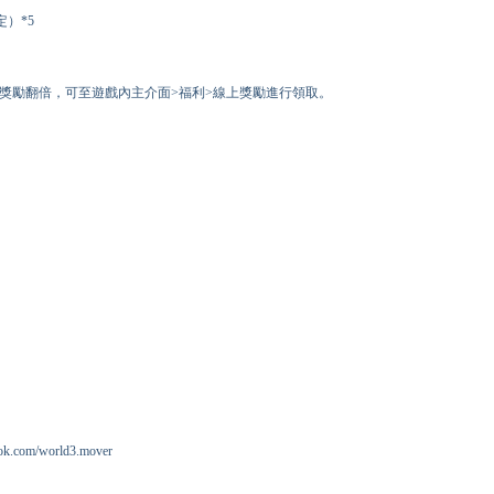
定）*5
上條件獎勵翻倍，可至遊戲內主介面>福利>線上獎勵進行領取。
om/world3.mover