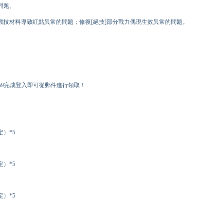
問題。
戰技材料導致紅點異常的問題；修復[絕技]部分戰力偶現生效異常的問題。
3:59完成登入即可從郵件進行領取！
定）*5
定）*5
定）*5