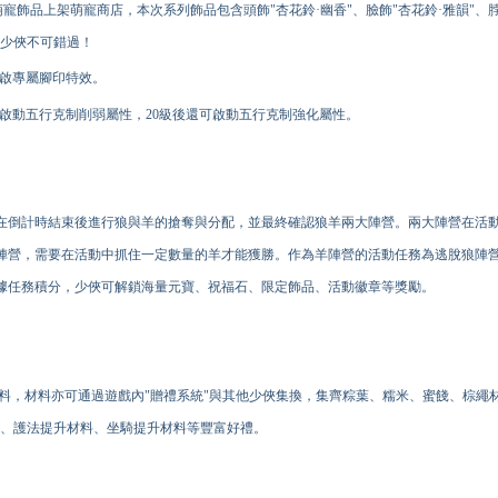
萌寵飾品上架萌寵商店，本次系列飾品包含頭飾"杏花鈴·幽香"、臉飾"杏花鈴·雅韻"、脖
，少俠不可錯過！
開啟專屬腳印特效。
可以啟動五行克制削弱屬性，20級後還可啟動五行克制強化屬性。
在倒計時結束後進行狼與羊的搶奪與分配，並最終確認狼羊兩大陣營。兩大陣營在活
陣營，需要在活動中抓住一定數量的羊才能獲勝。作為羊陣營的活動任務為逃脫狼陣
據任務積分，少俠可解鎖海量元寶、祝福石、限定飾品、活動徽章等獎勵。
料，材料亦可通過遊戲內"贈禮系統"與其他少俠集換，集齊粽葉、糯米、蜜餞、棕繩
料、護法提升材料、坐騎提升材料等豐富好禮。