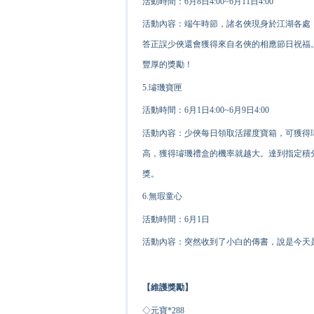
活動時間：6月8日4:00~6月11日4:00
活動內容：端午時節，諸名俠現身於江湖各處
答正誤少俠還會獲得來自名俠的相應節日祝福
豐厚的獎勵！
5.璿璣寶匣
活動時間：6月1日4:00~6月9日4:00
活動內容：少俠每日領取活躍度寶箱，可獲得
高，獲得璿璣禮盒的
機率
就越大。達到指定積
獎。
6.
無瑕童心
活動時間：6月1日
活動內容：突然收到了小白的傳書，說是今天
【維護獎勵
】
◇元寶*
2
88