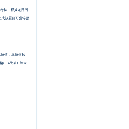
的考驗，根據題目回
完成該題目可獲得更
幸運值，幸運值越
114天後）等大