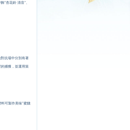
飾"杏花鈴·清音"、
動對抗場中分別有著
營的捕獲，並運用策
材料可製作美味"蜜餞