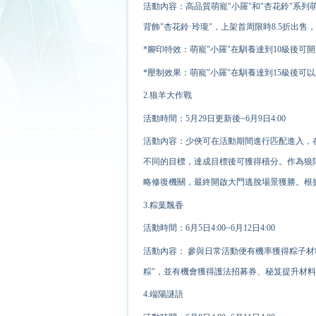
活動內容：高品質萌寵"小羅"和"杏花鈴"系列
背飾"杏花鈴·玲瓏"，上架首周限時8.5折出售
*腳印特效：萌寵"小羅"在馴養達到10級後可
*壓制效果：萌寵"小羅"在馴養達到15級後
2.狼羊大作戰
活動時間：5月29日更新後~6月9日4:00
活動內容：少俠可在活動期間進行匹配進入，
不同的目標，達成目標後可獲得積分。作為狼
略修復機關，最終開啟大門逃脫場景獲勝。根
3.粽葉飄香
活動時間：6月5日4:00~6月12日4:00
活動內容： 參與日常活動便有
機率
獲得粽子材
粽"，並有機會獲得護法招募券、秘笈提升材
4.端陽謎語