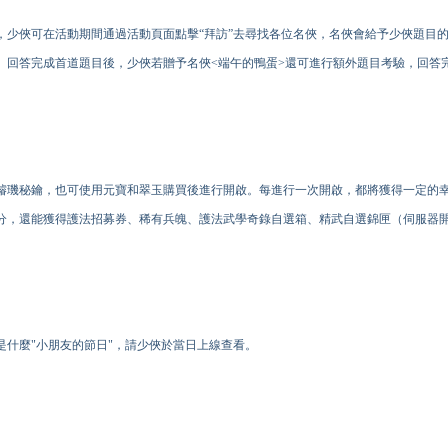
，少俠可在活動期間通過活動頁面點擊“拜訪”去尋找各位名俠，名俠會給予少俠題目
。回答完成首道題目後，少俠若贈予名俠<端午的鴨蛋>還可進行額外題目考驗，回答
璿璣秘鑰，也可使用元寶和翠玉購買後進行開啟。每進行一次開啟，都將獲得一定的
分，還能獲得護法招募券、稀有兵魄、護法武學奇錄自選箱、精武自選錦匣（伺服器開啟
是什麼"小朋友的節日"，請少俠於當日上線查看。