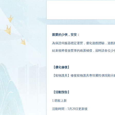
親愛的少俠，安安：
為保證伺服器穩定運營，優化遊戲體驗
，
遊戲
結束後將發放豐厚的維護補償，屆時請各位少
【優化修復】
【寵物護具】修復寵物護具專培屬性偶現顯示
【活動預告】
1.萌寵上新
活動時間：5月29日更新後