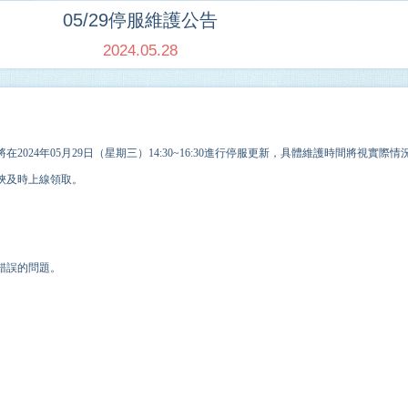
05/29停服維護公告
2024.05.28
將在
2024
年
05
月
29
日（星期
三
）
14
:
3
0
~16
:
30
進行停服更新，具體維護時間將視實際情
俠及時上線領取。
錯誤的問題。