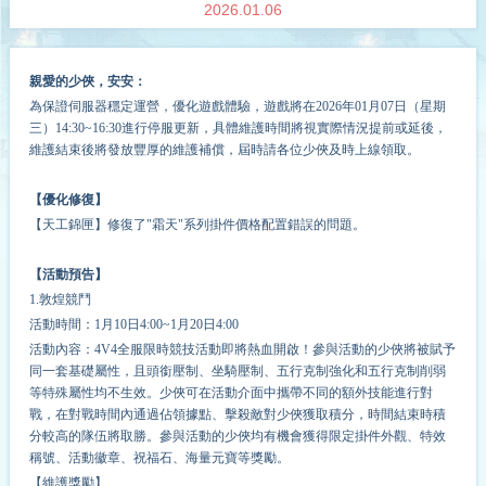
2026.01.06
親愛的少俠，安安：
為保證伺服器穩定運營，
優化
遊戲體驗，遊戲將在202
6
年
01
月
07
日（星期
三）14:30~
16
:30進行停服更新，具體維護時間將視實際情況提前或延後，
維護結束後將發放豐厚的維護補償，屆時請各位少俠及時上線領取。
【優化修復】
【天工錦匣】修復了"霜天"系列掛件價格配置錯誤的問題。
【活動預告】
1.敦煌競鬥
活動時間：1月10日4:00~1月20日4:00
活動內容：4V4全服限時競技活動即將熱血開啟！參與活動的少俠將被賦予
同一套基礎屬性，且頭銜壓制、坐騎壓制、五行克制強化和五行克制削弱
等特殊屬性均不生效。少俠可在活動介面中攜帶不同的額外技能進行對
戰，在對戰時間內通過佔領據點、擊殺敵對少俠獲取積分，時間結束時積
分較高的隊伍將取勝。參與活動的少俠均有機會獲得限定掛件外觀、特效
稱號、活動徽章、祝福石、海量元寶等獎勵。
【維護獎勵】